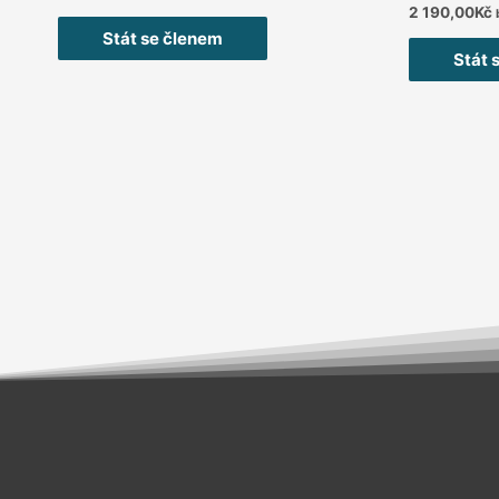
0
Hodnocení
2 190,00
Kč
z
0
5
Stát se členem
z
5
Stát 