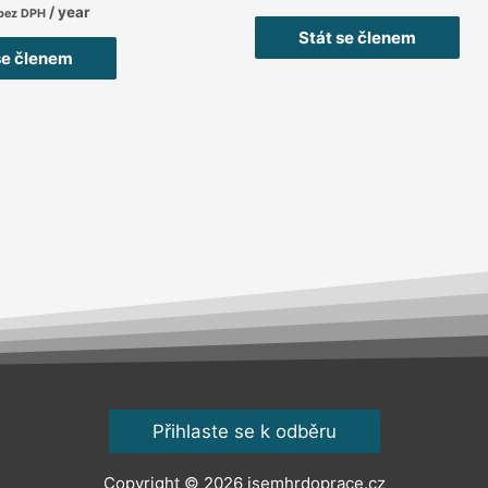
0
/ year
bez DPH
z
5
Stát se členem
se členem
Přihlaste se k odběru
Copyright © 2026
jsemhrdoprace.cz