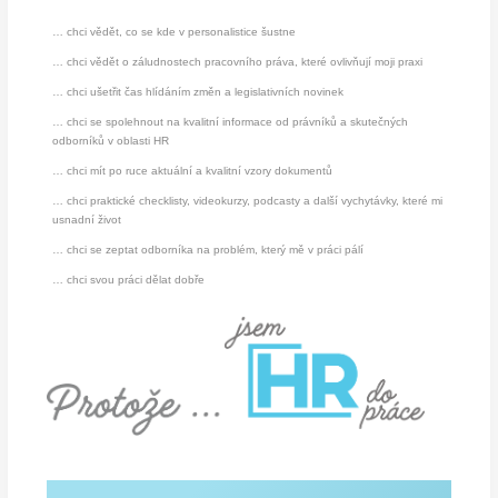
… chci vědět, co se kde v personalistice šustne
… chci vědět o záludnostech pracovního práva, které ovlivňují moji praxi
… chci ušetřit čas hlídáním změn a legislativních novinek
… chci se spolehnout na kvalitní informace od právníků a skutečných
odborníků v oblasti HR
… chci mít po ruce aktuální a kvalitní vzory dokumentů
… chci praktické checklisty, videokurzy, podcasty a další vychytávky, které mi
usnadní život
… chci se zeptat odborníka na problém, který mě v práci pálí
… chci svou práci dělat dobře