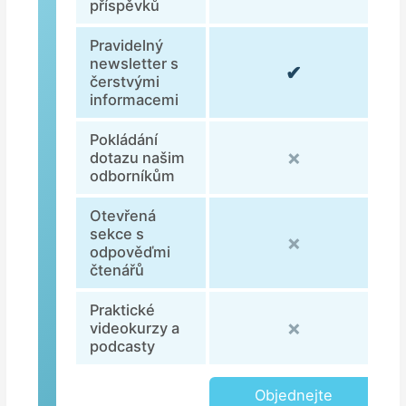
příspěvků
Pravidelný
newsletter s
✔
čerstvými
informacemi
Pokládání
✗
dotazu našim
odborníkům
Otevřená
sekce s
✗
odpověďmi
čtenářů
Praktické
✗
videokurzy a
podcasty
Objednejte