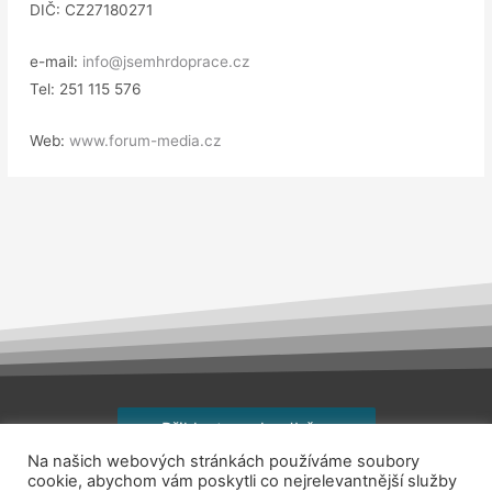
DIČ: CZ27180271
e-mail:
info@jsemhrdoprace.cz
Tel: 251 115 576
Web:
www.forum-media.cz
Přihlaste se k odběru
Na našich webových stránkách používáme soubory
Copyright © 2026
jsemhrdoprace.cz
cookie, abychom vám poskytli co nejrelevantnější služby