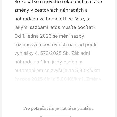
Se začátkem nového roku přichází také
změny v cestovních náhradách a
náhradách za home office. Víte, s
jakými sazbami letos musíte počítat?
Od 1. ledna 2026 se mění sazby
tuzemských cestovních náhrad podle
vyhlášky č. 573/2025 Sb. Základní
náhrada za 1 km jízdy osobním
automobilem se zvyšuje na 5,90 Kč/km
(v roce 2025 činila 5,80 Kč/km). Změny
se týkají také sazeb pohonných hmot a
tuzemského…
Pro pokračování je nutné se přihlásit.