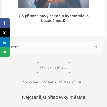
Co přinese nový zákon o kybernetické
bezpečnosti?
V
y
h
l
Položit dotaz
e
d
Pro položení dotazu je nutné se přihlásit.
á
v
á
Nejčtenější příspěvky měsíce
n