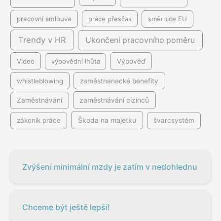
pracovní smlouva
práce přesčas
směrnice EU
Trendy v HR
Ukončení pracovního poměru
Video
výpovědní lhůta
Výpověď
whistleblowing
zaměstnanecké benefity
Zaměstnávání
zaměstnávání cizinců
Škoda na majetku
zákoník práce
švarcsystém
Zvýšení minimální mzdy je zatím v nedohlednu
Chceme být ještě lepší!