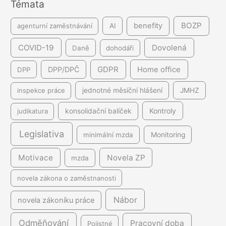
Témata
í
BOZP
benefity
agenturní zaměstnávání
AI
COVID-19
Dovolená
Daně
dohodáři
GDPR
DPP/DPČ
Home office
DPP
inspekce práce
jednotné měsíční hlášení
JMHZ
Kontroly
judikatura
konsolidační balíček
Legislativa
minimální mzda
Monitoring
Motivace
Novela ZP
mzda
novela zákona o zaměstnanosti
Nábor
novela zákoníku práce
Odměňování
Pracovní doba
Pojistné