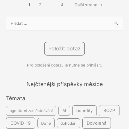
Stránkování
1
2
…
4
Další strana
→
kontrolou
příspěvků
elektronické
V
pošty
y
zaměstnavatelem
h
l
Položit dotaz
e
d
Pro položení dotazu je nutné se přihlásit.
á
v
á
Nejčtenější příspěvky měsíce
n
Témata
í
BOZP
benefity
agenturní zaměstnávání
AI
COVID-19
Dovolená
Daně
dohodáři