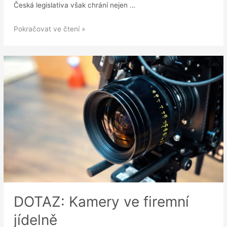
Česká legislativa však chrání nejen …
Kontrola
Pokračovat ve čtení »
firemní
e-
mailové
komunikace:
Kde
jsou
zákonné
hranice?
DOTAZ: Kamery ve firemní
jídelně