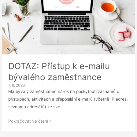
DOTAZ: Přístup k e-mailu
bývalého zaměstnance
7. 8. 2026
Má bývalý zaměstnanec nárok na poskytnutí záznamů o
přístupech, aktivitách a přeposílání e-mailů (včetně IP adres,
seznamu adresátů) ze své …
DOTAZ:
Pokračovat ve čtení »
Přístup
k