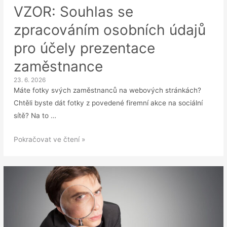
VZOR: Souhlas se
zpracováním osobních údajů
pro účely prezentace
zaměstnance
23. 6. 2026
Máte fotky svých zaměstnanců na webových stránkách?
Chtěli byste dát fotky z povedené firemní akce na sociální
sítě? Na to …
VZOR:
Pokračovat ve čtení »
Souhlas
se
zpracováním
osobních
údajů
pro