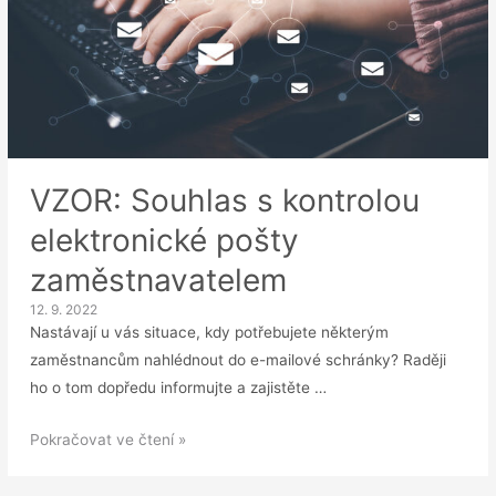
VZOR: Souhlas s kontrolou
elektronické pošty
zaměstnavatelem
12. 9. 2022
Nastávají u vás situace, kdy potřebujete některým
zaměstnancům nahlédnout do e-mailové schránky? Raději
ho o tom dopředu informujte a zajistěte …
VZOR:
Pokračovat ve čtení »
Souhlas
s