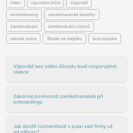
Video
výpovědní lhůta
Výpověď
whistleblowing
zaměstnanecké benefity
Zaměstnávání
zaměstnávání cizinců
Škoda na majetku
zákoník práce
švarcsystém
Výpověď bez udání důvodu budí rozporuplné
reakce
Zákonné povinnosti zaměstnavatele při
onboardingu
Jak docílit rozmanitosti v praxi vaší firmy už
od náboru?