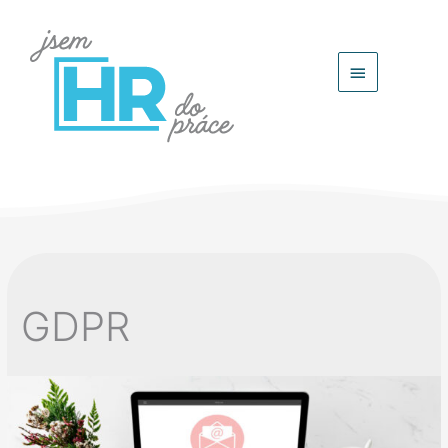
Hlavní
menu
GDPR