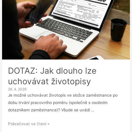
DOTAZ: Jak dlouho lze
uchovávat životopisy
26. 4. 2026
Je možné uchovávat životopis ve složce zaměstnance po
dobu trvání pracovního poměru (společně s osobním
dotazníkem zaměstnance)? Všude se uvádí …
DOTAZ:
Pokračovat ve čtení »
Jak