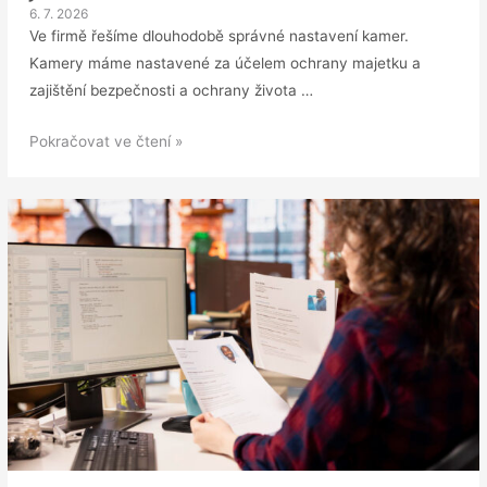
6. 7. 2026
Ve firmě řešíme dlouhodobě správné nastavení kamer.
Kamery máme nastavené za účelem ochrany majetku a
zajištění bezpečnosti a ochrany života …
DOTAZ:
Pokračovat ve čtení »
Kamery
ve
firemní
jídelně