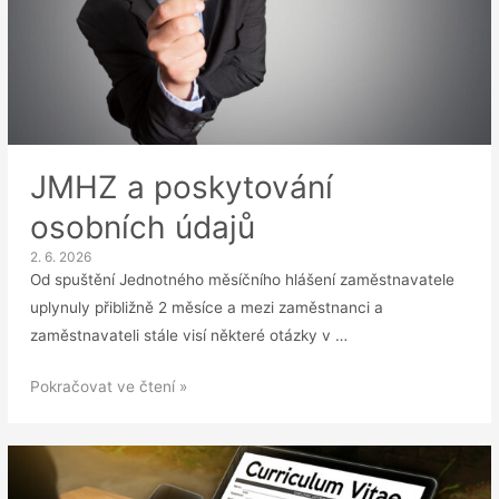
účely
prezentace
zaměstnance
JMHZ a poskytování
osobních údajů
2. 6. 2026
Od spuštění Jednotného měsíčního hlášení zaměstnavatele
uplynuly přibližně 2 měsíce a mezi zaměstnanci a
zaměstnavateli stále visí některé otázky v …
JMHZ
Pokračovat ve čtení »
a
poskytování
osobních
údajů