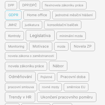
DPP/DPČ
DPP
flexinovela zákoníku práce
GDPR
Home office
jednotné měsíční hlášení
JMHZ
judikatura
konsolidační balíček
Legislativa
Kontroly
minimální mzda
Motivace
Novela ZP
Monitoring
mzda
novela zákona o zaměstnanosti
Nábor
novela zákoníku práce
Odměňování
Pracovní doba
Pojistné
pracovní smlouva
rovné mzdy
směrnice EU
Trendy v HR
Ukončení pracovního poměru