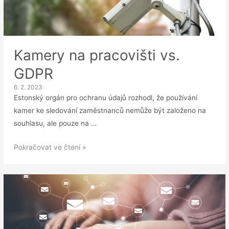
Kamery na pracovišti vs.
GDPR
6. 2. 2023
Estonský orgán pro ochranu údajů rozhodl, že používání
kamer ke sledování zaměstnanců nemůže být založeno na
souhlasu, ale pouze na …
Kamery
Pokračovat ve čtení »
na
pracovišti
vs.
GDPR