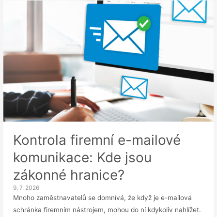
e-
mailu
bývalého
zaměstnance
Kontrola firemní e-mailové
komunikace: Kde jsou
zákonné hranice?
9. 7. 2026
Mnoho zaměstnavatelů se domnívá, že když je e-mailová
schránka firemním nástrojem, mohou do ní kdykoliv nahlížet.