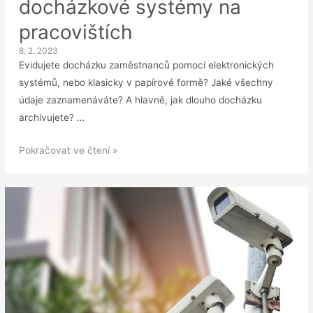
docházkové systémy na
pracovištích
8. 2. 2023
Evidujete docházku zaměstnanců pomocí elektronických
systémů, nebo klasicky v papírové formě? Jaké všechny
údaje zaznamenáváte? A hlavně, jak dlouho docházku
archivujete? …
ÚOOÚ
Pokračovat ve čtení »
si
došlápne
na
docházkové
systémy
na
pracovištích