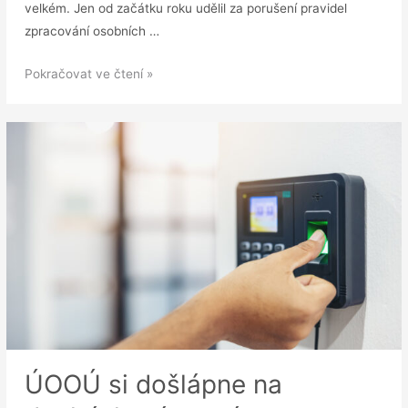
velkém. Jen od začátku roku udělil za porušení pravidel
zpracování osobních …
Pokuty
Pokračovat ve čtení »
za
špatné
cookies
už
letos
vyšplhaly
téměř
na
4,5
milionu
ÚOOÚ si došlápne na