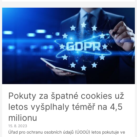
dlouho
lze
uchovávat
životopisy
Pokuty za špatné cookies už
letos vyšplhaly téměř na 4,5
milionu
15. 8. 2023
Úřad pro ochranu osobních údajů (ÚOOÚ) letos pokutuje ve