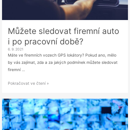
Můžete sledovat firemní auto
i po pracovní době?
6. 9. 2021
Máte ve firemních vozech GPS lokátory? Pokud ano, mělo
by vás zajímat, zda a za jakých podmínek můžete sledovat
firemní …
Můžete
Pokračovat ve čtení »
sledovat
firemní
auto
i
po
pracovní