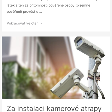
látek a ten za přítomnosti pověřené osoby (písemné
pověření) provést u …
DOTAZ:
Pokračovat ve čtení »
Testování
zaměstnance,
zda
není
pod
vlivem
omamných
látek
Za instalaci kamerové atrapy