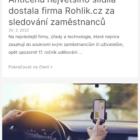
dostala firma Rohlik.cz za
sledování zaměstnanců
30. 3. 2022
Na nejvlezlejší firmy, úřady a technologie, které nejvíce
zasahují do soukromí svým zaměstnancům či uživatelům,
opět upozornil 17. ročník udělování …
Anticenu
Pokračovat ve čtení »
největšího
slídila
dostala
firma
Rohlik.cz
za
sledování
zaměstnanců