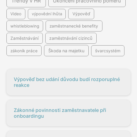
Trendy v HR
Ukončení pracovního poměru
Video
výpovědní lhůta
Výpověď
whistleblowing
zaměstnanecké benefity
Zaměstnávání
zaměstnávání cizinců
Škoda na majetku
zákoník práce
švarcsystém
Výpověď bez udání důvodu budí rozporuplné
reakce
Zákonné povinnosti zaměstnavatele při
onboardingu