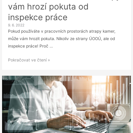
vám hrozí pokuta od
inspekce práce
9. 6. 2022
Pokud používáte v pracovních prostorách atrapy kamer,
může vám hrozit pokuta. Nikoliv ze strany ÚOOÚ, ale od
inspekce práce! Proč …
Za
Pokračovat ve čtení »
instalaci
kamerové
atrapy
vám
hrozí
pokuta
od
inspekce
práce