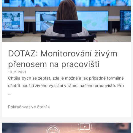
době?
DOTAZ: Monitorování živým
přenosem na pracovišti
10. 2. 2021
Chtěla bych se zeptat, zda je možné a jak případně formálně
ošetřit použití živého vysílání v rámci našeho pracoviště. Pro
…
DOTAZ:
Pokračovat ve čtení »
Monitorování
živým
přenosem