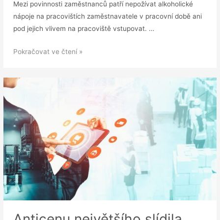
Mezi povinnosti zaměstnanců patří nepožívat alkoholické
nápoje na pracovištích zaměstnavatele v pracovní době ani
pod jejich vlivem na pracoviště vstupovat. …
VZOR:
Pokračovat ve čtení »
Vnitřní
předpis
o
dechové
zkoušce
na
alkohol
Anticenu největšího slídila