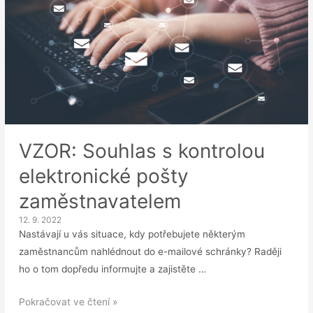
VZOR: Souhlas s kontrolou
elektronické pošty
zaměstnavatelem
12. 9. 2022
Nastávají u vás situace, kdy potřebujete některým
zaměstnancům nahlédnout do e-mailové schránky? Raději
ho o tom dopředu informujte a zajistěte …
VZOR:
Pokračovat ve čtení »