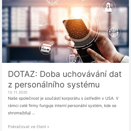
na
pracovišti
DOTAZ: Doba uchovávání dat
z personálního systému
13. 11. 2020
Naše společnost je součástí korporátu s ústředím v USA. V
rámci celé firmy funguje interní personální systém, kde se
shromažďují …
DOTAZ:
Pokračovat ve čtení »