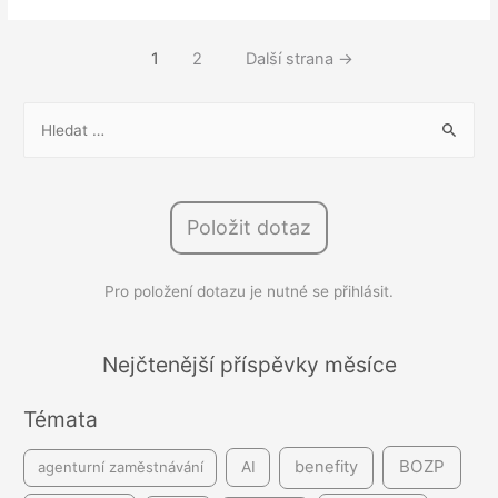
Doba
uchovávání
Stránkování
1
2
Další strana
→
dat
příspěvků
z
V
personálního
y
systému
h
l
Položit dotaz
e
d
Pro položení dotazu je nutné se přihlásit.
á
v
á
Nejčtenější příspěvky měsíce
n
Témata
í
BOZP
benefity
agenturní zaměstnávání
AI