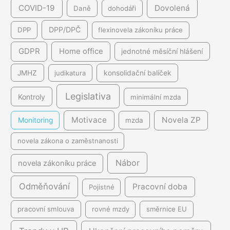
COVID-19
Dovolená
Daně
dohodáři
DPP/DPČ
DPP
flexinovela zákoníku práce
GDPR
Home office
jednotné měsíční hlášení
JMHZ
judikatura
konsolidační balíček
Legislativa
Kontroly
minimální mzda
Motivace
Novela ZP
Monitoring
mzda
novela zákona o zaměstnanosti
Nábor
novela zákoníku práce
Odměňování
Pracovní doba
Pojistné
pracovní smlouva
rovné mzdy
směrnice EU