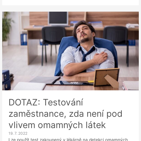
Souhlas
s
kontrolou
elektronické
pošty
zaměstnavatelem
DOTAZ: Testování
zaměstnance, zda není pod
vlivem omamných látek
19. 7. 2022
Lze použít test zakoupený v lékárně na detekci omamných