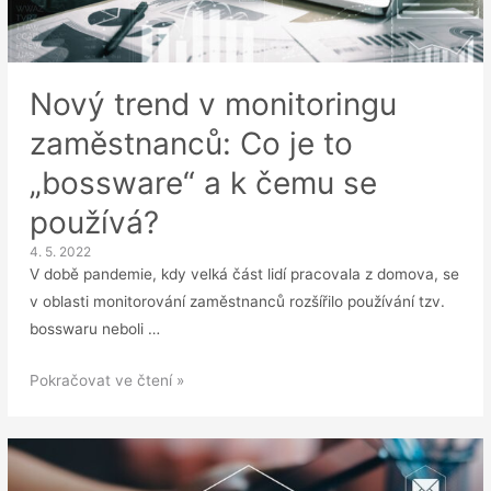
Nový trend v monitoringu
zaměstnanců: Co je to
„bossware“ a k čemu se
používá?
4. 5. 2022
V době pandemie, kdy velká část lidí pracovala z domova, se
v oblasti monitorování zaměstnanců rozšířilo používání tzv.
bosswaru neboli …
Nový
Pokračovat ve čtení »
trend
v
monitoringu
zaměstnanců: