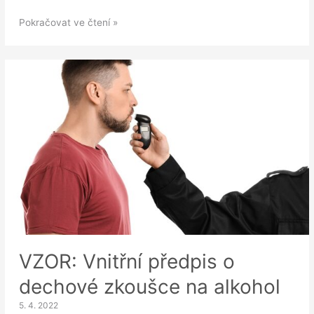
VZOR:
Pokračovat ve čtení »
Informování
o
kontrole
elektronické
pošty
zaměstnance
VZOR: Vnitřní předpis o
dechové zkoušce na alkohol
5. 4. 2022