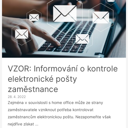
Co
je
to
„bossware“
a
k
čemu
se
používá?
VZOR: Informování o kontrole
elektronické pošty
zaměstnance
28. 4. 2022
Zejména v souvislosti s home office může ze strany
zaměstnavatele vzniknout potřeba kontrolovat
zaměstnancům elektronickou poštu. Nezapomeňte však
nejdříve získat …