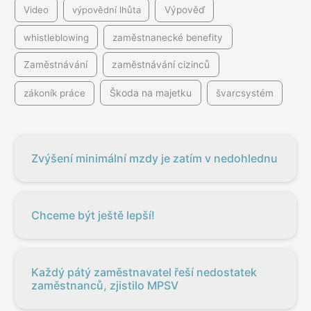
Video
výpovědní lhůta
Výpověď
whistleblowing
zaměstnanecké benefity
Zaměstnávání
zaměstnávání cizinců
Škoda na majetku
zákoník práce
švarcsystém
Zvýšení minimální mzdy je zatím v nedohlednu
Chceme být ještě lepší!
Každý pátý zaměstnavatel řeší nedostatek
zaměstnanců, zjistilo MPSV