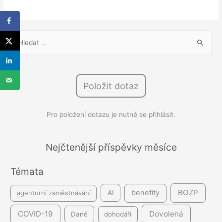
V
y
h
l
Položit dotaz
e
d
Pro položení dotazu je nutné se přihlásit.
á
v
á
Nejčtenější příspěvky měsíce
n
Témata
í
BOZP
benefity
agenturní zaměstnávání
AI
COVID-19
Dovolená
Daně
dohodáři