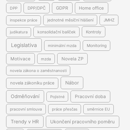
GDPR
DPP/DPČ
Home office
DPP
inspekce práce
jednotné měsíční hlášení
JMHZ
Kontroly
judikatura
konsolidační balíček
Legislativa
minimální mzda
Monitoring
Motivace
Novela ZP
mzda
novela zákona o zaměstnanosti
Nábor
novela zákoníku práce
Odměňování
Pracovní doba
Pojistné
pracovní smlouva
práce přesčas
směrnice EU
Trendy v HR
Ukončení pracovního poměru