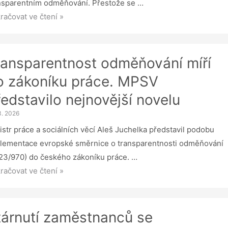
nsparentním odměňování. Přestože se …
íte
račovat ve čtení »
inně
řejňovat
dy
ransparentnost odměňování míří
o zákoníku práce. MPSV
ředstavilo nejnovější novelu
erátech?
SV
3. 2026
náší
istr práce a sociálních věcí Aleš Juchelka představil podobu
ěny
lementace evropské směrnice o transparentnosti odměňování
23/970) do českého zákoníku práce. …
oru
nsparentnost
račovat ve čtení »
ěňování
tárnutí zaměstnanců se
oníku