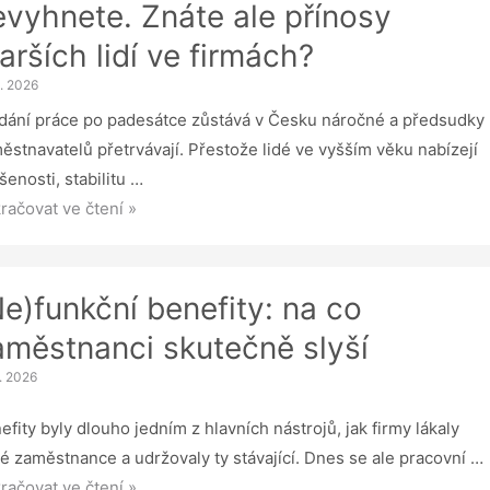
evyhnete. Znáte ale přínosy
ce.
arších lidí ve firmách?
SV
dstavilo
3. 2026
novější
dání práce po padesátce zůstává v Česku náročné a předsudky
elu
ěstnavatelů přetrvávají. Přestože lidé ve vyšším věku nabízejí
šenosti, stabilitu …
rnutí
račovat ve čtení »
ěstnanců
yhnete.
Ne)funkční benefity: na co
te
aměstnanci skutečně slyší
1. 2026
nosy
rších
efity byly dlouho jedním z hlavních nástrojů, jak firmy lákaly
é zaměstnance a udržovaly ty stávající. Dnes se ale pracovní …
)funkční
račovat ve čtení »