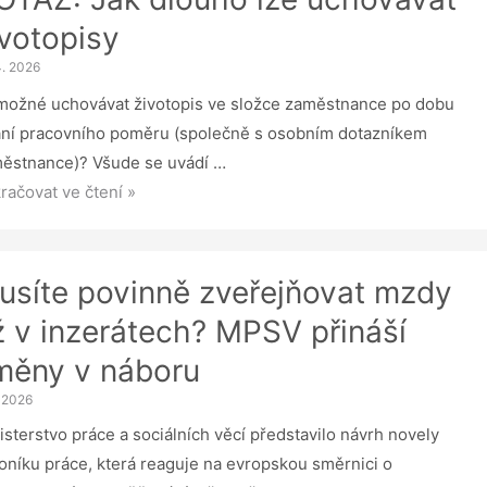
ivotopisy
4. 2026
možné uchovávat životopis ve složce zaměstnance po dobu
ání pracovního poměru (společně s osobním dotazníkem
ěstnance)? Všude se uvádí …
AZ:
račovat ve čtení »
uho
usíte povinně zveřejňovat mzdy
ovávat
ž v inzerátech? MPSV přináší
otopisy
měny v náboru
. 2026
isterstvo práce a sociálních věcí představilo návrh novely
oníku práce, která reaguje na evropskou směrnici o