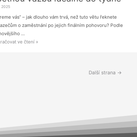
7. 2025
my
reme vás“ – jak dlouho vám trvá, než tuto větu řeknete
hodnotit
azečům o zaměstnání po jejich finálním pohovoru? Podle
tegii
novějšího …
hlost
račovat ve čtení »
hoduje:
azeči
jí
Další strana
→
tnou
bu
álně
ne