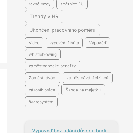
rovné mzdy
směrnice EU
Trendy v HR
Ukončení pracovního poměru
Video
výpovědní lhůta
Výpověď
whistleblowing
zaměstnanecké benefity
Zaměstnávání
zaměstnávání cizinců
Škoda na majetku
zákoník práce
švarcsystém
Výpověď bez udání důvodu budí