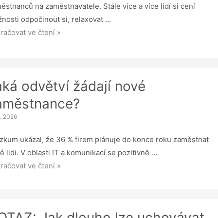
oru
ěstnanců na zaměstnavatele. Stále více a více lidí si cení
ežitou
nosti odpočinout si, relaxovat …
očinek
račovat ve čtení »
o
rita
aká odvětví žádají nové
aměstnance?
5. 2026
zkum ukázal, že 36 % firem plánuje do konce roku zaměstnat
é lidi. V oblasti IT a komunikací se pozitivně …
á
račovat ve čtení »
ětví
ají
é
OTAZ: Jak dlouho lze uchovávat
ěstnance?