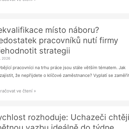
mách?
efity:
ekvalifikace místo náboru?
ěstnanci
tečně
edostatek pracovníků nutí firmy
í
ehodnotit strategii
1. 2026
bějící pracovníci na trhu práce jsou stále větším tématem. Jak
 zajistit, že nepřijdete o klíčové zaměstnance? Vyplatí se zaměři
valifikace
račovat ve čtení »
to
oru?
ostatek
ychlost rozhoduje: Uchazeči chtěj
covníků
pětnou vazbu ideálně do týdne