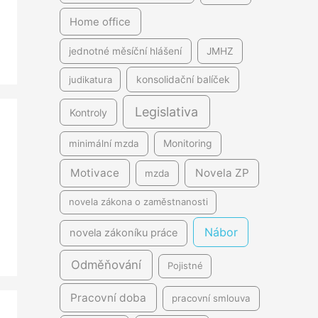
Home office
jednotné měsíční hlášení
JMHZ
judikatura
konsolidační balíček
Legislativa
Kontroly
minimální mzda
Monitoring
Motivace
Novela ZP
mzda
novela zákona o zaměstnanosti
Nábor
novela zákoníku práce
Odměňování
Pojistné
Pracovní doba
pracovní smlouva