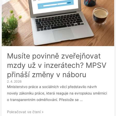
Musíte povinně zveřejňovat
mzdy už v inzerátech? MPSV
přináší změny v náboru
2. 4. 2026
Ministerstvo práce a sociálních věcí představilo návrh
novely zákoníku práce, která reaguje na evropskou směrnici
o transparentním odměňování. Přestože se …
Musíte
Pokračovat ve čtení »