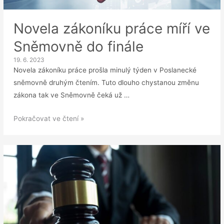
Novela zákoníku práce míří ve
Sněmovně do finále
19. 6. 2023
Novela zákoníku práce prošla minulý týden v Poslanecké
sněmovně druhým čtením. Tuto dlouho chystanou změnu
zákona tak ve Sněmovně čeká už …
Novela
Pokračovat ve čtení »
zákoníku
práce
míří
ve
Sněmovně
do
finále