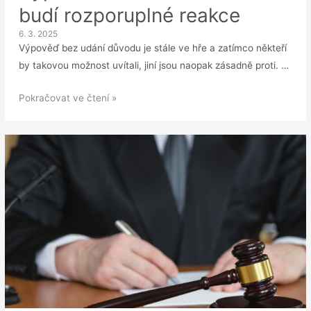
budí rozporuplné reakce
6. 3. 2025
Výpověď bez udání důvodu je stále ve hře a zatímco někteří
by takovou možnost uvítali, jiní jsou naopak zásadně proti. …
Výpověď
Pokračovat ve čtení »
bez
udání
důvodu
budí
rozporuplné
reakce