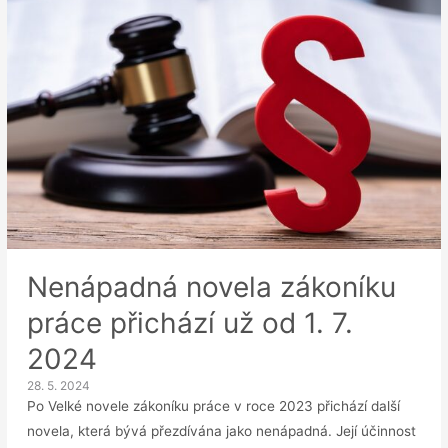
schválena:
Pozor,
změny
platí
už
od
1.
8.
2024
Nenápadná novela zákoníku
práce přichází už od 1. 7.
2024
28. 5. 2024
Po Velké novele zákoníku práce v roce 2023 přichází další
novela, která bývá přezdívána jako nenápadná. Její účinnost