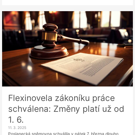
povinně
zveřejňovat
mzdy
už
v
inzerátech?
MPSV
přináší
změny
v
náboru
Flexinovela zákoníku práce
schválena: Změny platí už od
1. 6.
11. 3. 2025
Poslanecká sněmovna schválila v pátek 7. března dlouho