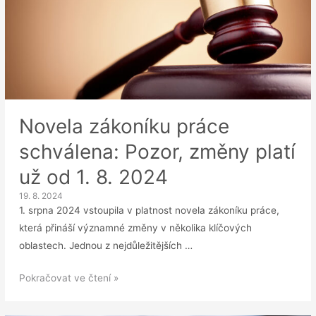
ošetřovném:
Druhé
čtení
flexinovely
přináší
novinky
Novela zákoníku práce
schválena: Pozor, změny platí
už od 1. 8. 2024
19. 8. 2024
1. srpna 2024 vstoupila v platnost novela zákoníku práce,
která přináší významné změny v několika klíčových
oblastech. Jednou z nejdůležitějších …
Novela
Pokračovat ve čtení »
zákoníku
práce