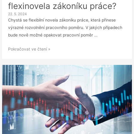
flexinovela zákoníku práce?
22. 5. 2024
Chystá se flexibilní novela zákoníku práce, která přinese
výrazné rozvolnění pracovního poměru. V jakých případech
bude nově možné opakovat pracovní poměr …
Velké
Pokračovat ve čtení »
rozvolnění
pracovního
poměru:
Co
přinese
flexinovela
zákoníku
práce?