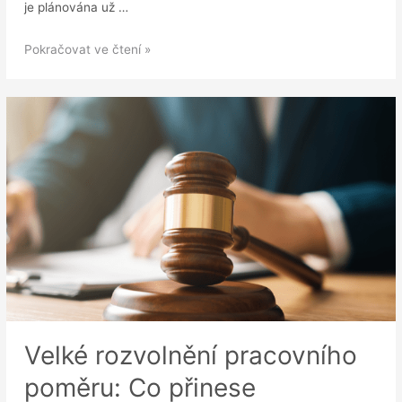
je plánována už …
Nenápadná
Pokračovat ve čtení »
novela
zákoníku
práce
přichází
už
od
1.
7.
2024
Velké rozvolnění pracovního
poměru: Co přinese