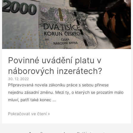
Povinné uvádění platu v
náborových inzerátech?
30. 12. 2022
Připravovaná novela zákoníku práce s sebou přinese
nejednu zásadní změnu. Mezi ty, o kterých se prozatím málo
mluví, patří také konec …
Povinné
Pokračovat ve čtení »
uvádění
platu