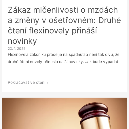
Zákaz mlčenlivosti o mzdách
a změny v ošetřovném: Druhé
čtení flexinovely přináší
novinky
23. 1. 2025
Flexinovela zákoníku práce je na spadnutí a není tak divu, že
druhé čtení novely přineslo další novinky. Jak bude vypadat
…
Zákaz
Pokračovat ve čtení »
mlčenlivosti
o
mzdách
a
změny
v