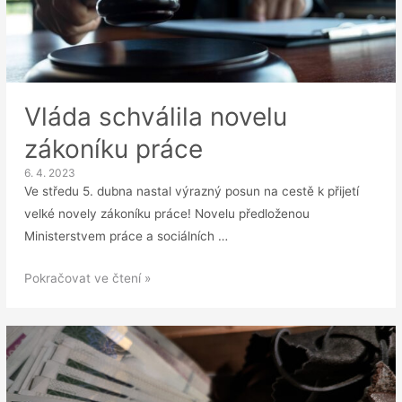
Vláda schválila novelu
zákoníku práce
6. 4. 2023
Ve středu 5. dubna nastal výrazný posun na cestě k přijetí
velké novely zákoníku práce! Novelu předloženou
Ministerstvem práce a sociálních …
Vláda
Pokračovat ve čtení »
schválila
novelu
zákoníku
práce