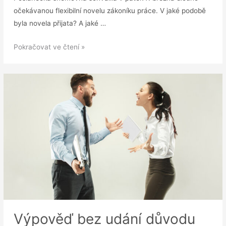
očekávanou flexibilní novelu zákoníku práce. V jaké podobě
byla novela přijata? A jaké …
Flexinovela
Pokračovat ve čtení »
zákoníku
práce
schválena:
Změny
platí
už
od
1.
6.
Výpověď bez udání důvodu