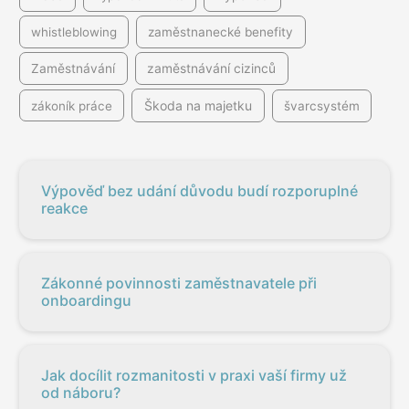
whistleblowing
zaměstnanecké benefity
Zaměstnávání
zaměstnávání cizinců
Škoda na majetku
zákoník práce
švarcsystém
Výpověď bez udání důvodu budí rozporuplné
reakce
Zákonné povinnosti zaměstnavatele při
onboardingu
Jak docílit rozmanitosti v praxi vaší firmy už
od náboru?