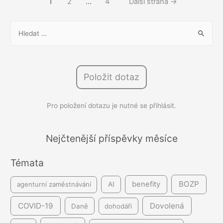
Stránkování
1
2
…
4
Další strana
→
v
příspěvků
náborových
V
inzerátech?
y
h
l
Položit dotaz
e
d
Pro položení dotazu je nutné se přihlásit.
á
v
á
Nejčtenější příspěvky měsíce
n
Témata
í
BOZP
benefity
agenturní zaměstnávání
AI
COVID-19
Dovolená
Daně
dohodáři