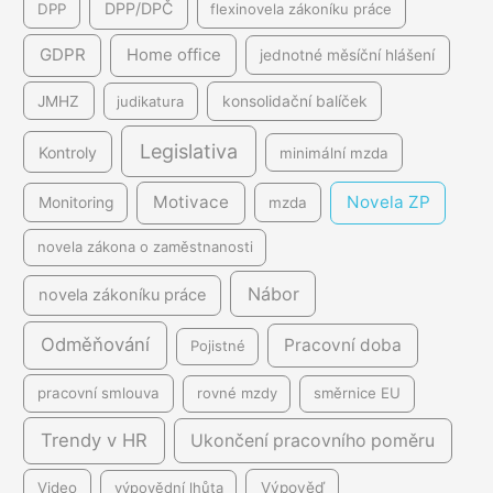
DPP/DPČ
DPP
flexinovela zákoníku práce
GDPR
Home office
jednotné měsíční hlášení
JMHZ
judikatura
konsolidační balíček
Legislativa
Kontroly
minimální mzda
Motivace
Novela ZP
Monitoring
mzda
novela zákona o zaměstnanosti
Nábor
novela zákoníku práce
Odměňování
Pracovní doba
Pojistné
pracovní smlouva
rovné mzdy
směrnice EU
Trendy v HR
Ukončení pracovního poměru
Video
výpovědní lhůta
Výpověď