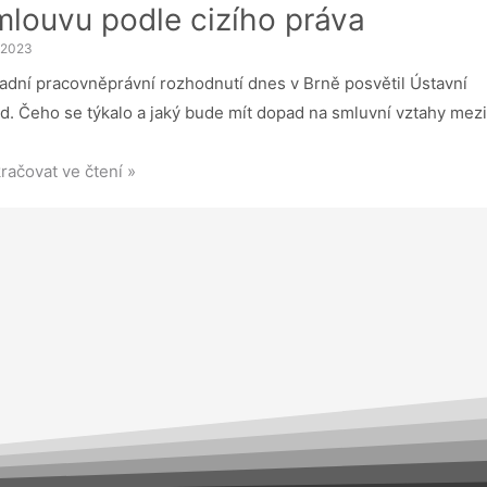
mlouvu podle cizího práva
ytí
nnosti
. 2023
adní pracovněprávní rozhodnutí dnes v Brně posvětil Ústavní
d. Čeho se týkalo a jaký bude mít dopad na smluvní vztahy mezi
vrzeno
račovat ve čtení »
avním
dem:
ání
ěstnance
ující
ouvu
le