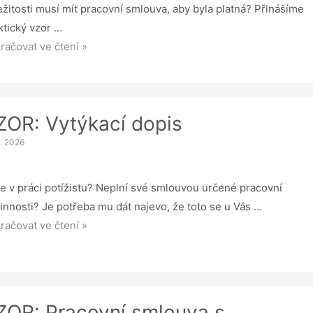
ežitosti musí mít pracovní smlouva, aby byla platná? Přinášíme
ktický vzor …
R:
račovat ve čtení »
covní
ouva
ZOR: Vytýkací dopis
incem
6. 2026
e v práci potížistu? Neplní své smlouvou určené pracovní
innosti? Je potřeba mu dát najevo, že toto se u Vás …
R:
račovat ve čtení »
ýkací
is
ZOR: Pracovní smlouva s