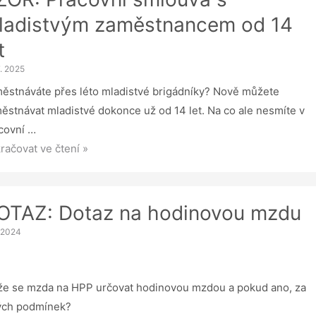
ladistvým zaměstnancem od 14
t
7. 2025
ěstnáváte přes léto mladistvé brigádníky? Nově můžete
ěstnávat mladistvé dokonce už od 14 let. Na co ale nesmíte v
covní …
R:
račovat ve čtení »
covní
ouva
OTAZ: Dotaz na hodinovou mzdu
distvým
. 2024
ěstnancem
e se mzda na HPP určovat hodinovou mzdou a pokud ano, za
ých podmínek?