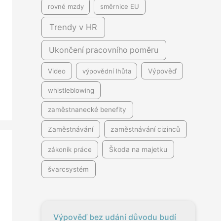
rovné mzdy
směrnice EU
Trendy v HR
Ukončení pracovního poměru
Video
výpovědní lhůta
Výpověď
whistleblowing
zaměstnanecké benefity
Zaměstnávání
zaměstnávání cizinců
Škoda na majetku
zákoník práce
švarcsystém
Výpověď bez udání důvodu budí