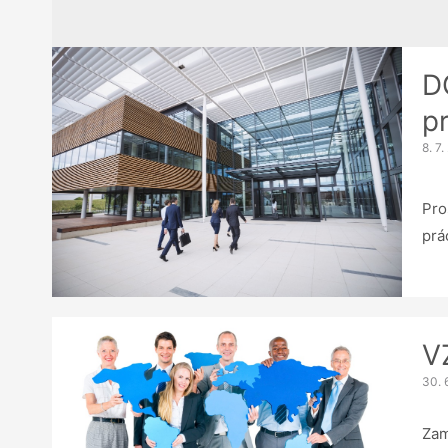
D
p
8. 7
Pro
prá
V
30. 
Zam