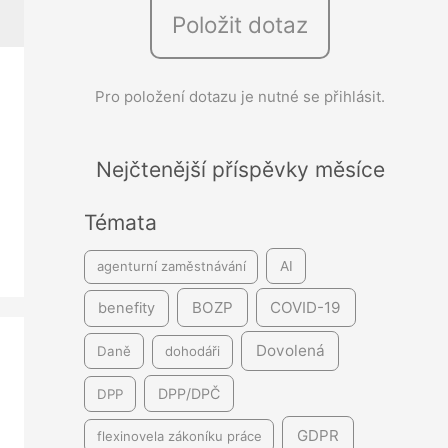
Položit dotaz
e
d
á
Pro položení dotazu je nutné se přihlásit.
v
á
Nejčtenější příspěvky měsíce
n
í
Témata
agenturní zaměstnávání
AI
BOZP
COVID-19
benefity
Dovolená
Daně
dohodáři
DPP/DPČ
DPP
GDPR
flexinovela zákoníku práce