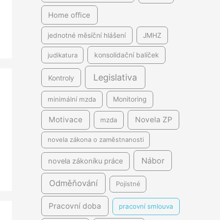
Home office
jednotné měsíční hlášení
JMHZ
judikatura
konsolidační balíček
Legislativa
Kontroly
minimální mzda
Monitoring
Motivace
Novela ZP
mzda
novela zákona o zaměstnanosti
Nábor
novela zákoníku práce
Odměňování
Pojistné
Pracovní doba
pracovní smlouva