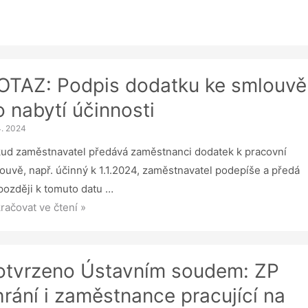
OTAZ: Podpis dodatku ke smlouvě
o nabytí účinnosti
4. 2024
ud zaměstnavatel předává zaměstnanci dodatek k pracovní
ouvě, např. účinný k 1.1.2024, zaměstnavatel podepíše a předá
později k tomuto datu …
AZ:
račovat ve čtení »
pis
atku
otvrzeno Ústavním soudem: ZP
ouvě
hrání i zaměstnance pracující na