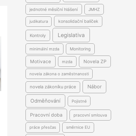
jednotné měsíční hlášení
JMHZ
judikatura
konsolidační balíček
Legislativa
Kontroly
minimální mzda
Monitoring
Motivace
Novela ZP
mzda
novela zákona o zaměstnanosti
Nábor
novela zákoníku práce
Odměňování
Pojistné
Pracovní doba
pracovní smlouva
práce přesčas
směrnice EU