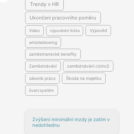
Trendy v HR
Ukončení pracovního poměru
Video
výpovědní lhůta
Výpověď
whistleblowing
zaměstnanecké benefity
Zaměstnávání
zaměstnávání cizinců
Škoda na majetku
zákoník práce
švarcsystém
Zvýšení minimální mzdy je zatím v
nedohlednu