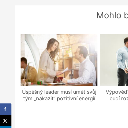
Mohlo b
Úspěšný leader musí umět svůj
Výpověď 
tým „nakazit“ pozitivní energií
budí ro