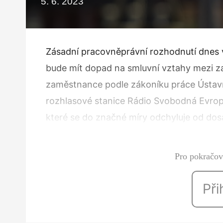
5. 6. 2023
Zásadní pracovněprávní rozhodnutí dnes v
bude mít dopad na smluvní vztahy mezi z
zaměstnance podle zákoníku práce Ústavní
rozhlasové stanice Rádio Svobodná Evropa
které se do značné míry odchyluje od dosa
zavedená praxe, podle které stanice uzav
Pro pokračová
Při