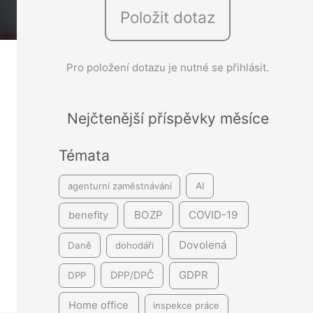
Položit dotaz
e
d
á
Pro položení dotazu je nutné se přihlásit.
v
á
Nejčtenější příspěvky měsíce
n
í
Témata
agenturní zaměstnávání
AI
BOZP
COVID-19
benefity
Dovolená
Daně
dohodáři
GDPR
DPP/DPČ
DPP
Home office
inspekce práce