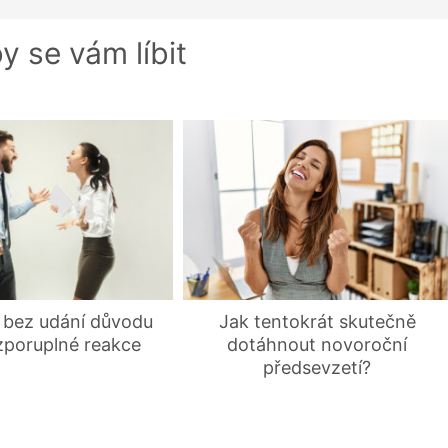
y se vám líbit
bez udání důvodu
Jak tentokrát skutečně
zporuplné reakce
dotáhnout novoroční
předsevzetí?