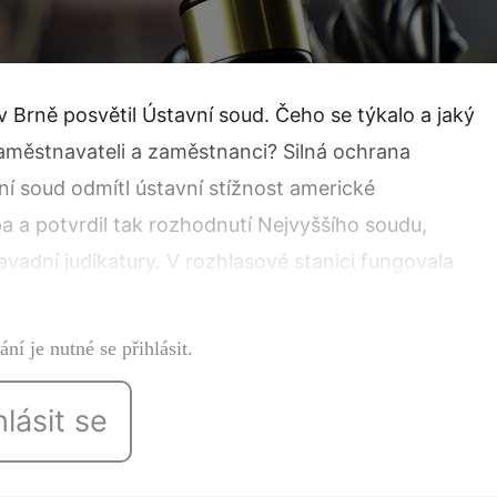
 Brně posvětil Ústavní soud. Čeho se týkalo a jaký
aměstnavateli a zaměstnanci? Silná ochrana
 soud odmítl ústavní stížnost americké
 a potvrdil tak rozhodnutí Nejvyššího soudu,
vadní judikatury. V rozhlasové stanici fungovala
írala…
ní je nutné se přihlásit.
hlásit se