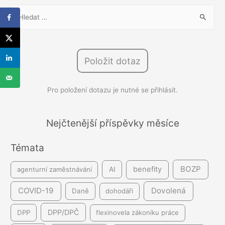
V
y
h
l
Položit dotaz
e
d
Pro položení dotazu je nutné se přihlásit.
á
v
á
Nejčtenější příspěvky měsíce
n
Témata
í
BOZP
benefity
agenturní zaměstnávání
AI
COVID-19
Dovolená
Daně
dohodáři
DPP/DPČ
DPP
flexinovela zákoníku práce