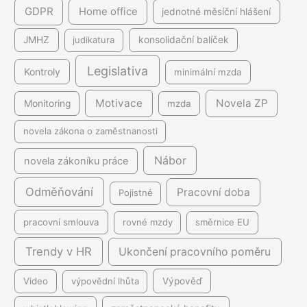
GDPR
Home office
jednotné měsíční hlášení
JMHZ
judikatura
konsolidační balíček
Legislativa
Kontroly
minimální mzda
Motivace
Novela ZP
Monitoring
mzda
novela zákona o zaměstnanosti
Nábor
novela zákoníku práce
Odměňování
Pracovní doba
Pojistné
pracovní smlouva
rovné mzdy
směrnice EU
Trendy v HR
Ukončení pracovního poměru
Video
výpovědní lhůta
Výpověď