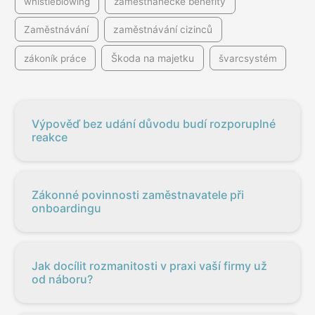
whistleblowing
zaměstnanecké benefity
Zaměstnávání
zaměstnávání cizinců
Škoda na majetku
zákoník práce
švarcsystém
Výpověď bez udání důvodu budí rozporuplné
reakce
Zákonné povinnosti zaměstnavatele při
onboardingu
Jak docílit rozmanitosti v praxi vaší firmy už
od náboru?