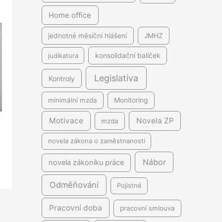
Home office
jednotné měsíční hlášení
JMHZ
judikatura
konsolidační balíček
Legislativa
Kontroly
minimální mzda
Monitoring
Motivace
Novela ZP
mzda
novela zákona o zaměstnanosti
Nábor
novela zákoníku práce
Odměňování
Pojistné
Pracovní doba
pracovní smlouva