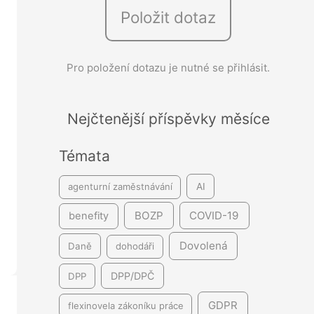
Položit dotaz
e
d
á
Pro položení dotazu je nutné se přihlásit.
v
á
Nejčtenější příspěvky měsíce
n
í
Témata
agenturní zaměstnávání
AI
BOZP
COVID-19
benefity
Dovolená
Daně
dohodáři
DPP/DPČ
DPP
GDPR
flexinovela zákoníku práce