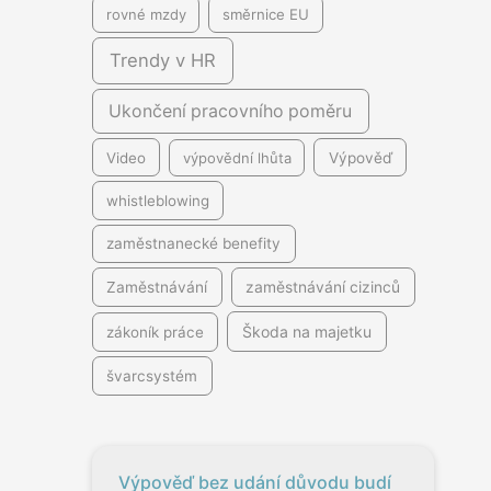
rovné mzdy
směrnice EU
Trendy v HR
Ukončení pracovního poměru
Video
výpovědní lhůta
Výpověď
whistleblowing
zaměstnanecké benefity
Zaměstnávání
zaměstnávání cizinců
Škoda na majetku
zákoník práce
švarcsystém
Výpověď bez udání důvodu budí