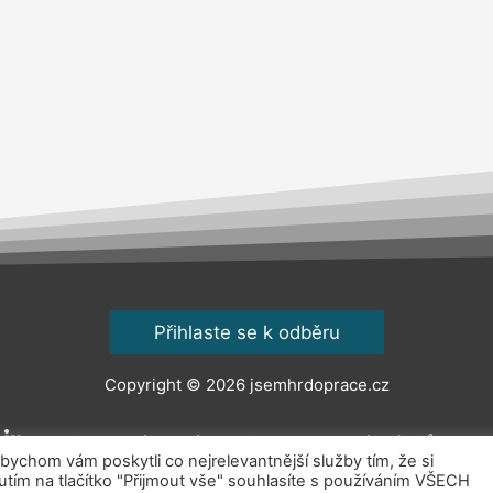
Přihlaste se k odběru
Copyright © 2026
jsemhrdoprace.cz
Obchodní podmínky
Ochrana osobních údajů
Kont
chom vám poskytli co nejrelevantnější služby tím, že si
ím na tlačítko "Přijmout vše" souhlasíte s používáním VŠECH