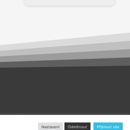
akt
O nás
Nastavení
Odmítnout
Přijmout vše