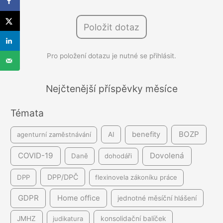
h
l
Položit dotaz
e
d
Pro položení dotazu je nutné se přihlásit.
á
v
á
Nejčtenější příspěvky měsíce
n
Témata
í
BOZP
benefity
agenturní zaměstnávání
AI
COVID-19
Dovolená
Daně
dohodáři
DPP/DPČ
DPP
flexinovela zákoníku práce
GDPR
Home office
jednotné měsíční hlášení
JMHZ
judikatura
konsolidační balíček