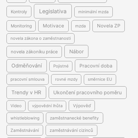
Legislativa
Kontroly
minimální mzda
Motivace
Novela ZP
Monitoring
mzda
novela zákona o zaměstnanosti
Nábor
novela zákoníku práce
Odměňování
Pracovní doba
Pojistné
pracovní smlouva
rovné mzdy
směrnice EU
Trendy v HR
Ukončení pracovního poměru
Video
výpovědní lhůta
Výpověď
whistleblowing
zaměstnanecké benefity
Zaměstnávání
zaměstnávání cizinců