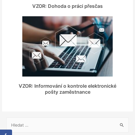
VZOR: Dohoda o práci přesčas
VZOR: Informování o kontrole elektronické
pošty zaměstnance
V
y