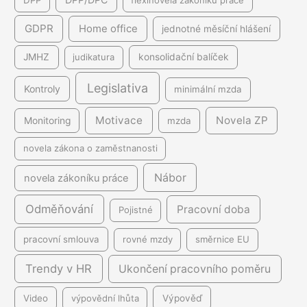
DPP
flexinovela zákoníku práce
GDPR
Home office
jednotné měsíční hlášení
JMHZ
judikatura
konsolidační balíček
Legislativa
Kontroly
minimální mzda
Motivace
Novela ZP
Monitoring
mzda
novela zákona o zaměstnanosti
Nábor
novela zákoníku práce
Odměňování
Pracovní doba
Pojistné
pracovní smlouva
rovné mzdy
směrnice EU
Trendy v HR
Ukončení pracovního poměru
Video
výpovědní lhůta
Výpověď