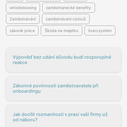
whistleblowing
zaměstnanecké benefity
Zaměstnávání
zaměstnávání cizinců
Škoda na majetku
zákoník práce
švarcsystém
Výpověď bez udání důvodu budí rozporuplné
reakce
Zákonné povinnosti zaměstnavatele při
onboardingu
Jak docílit rozmanitosti v praxi vaší firmy už
od náboru?