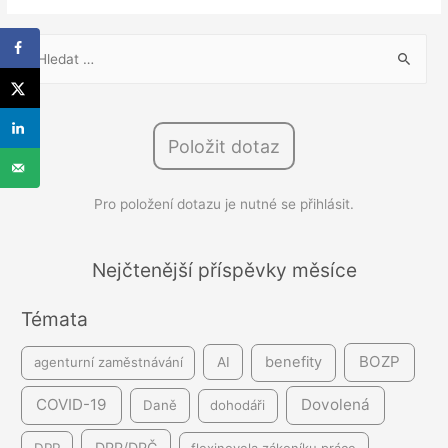
V
y
h
l
Položit dotaz
e
d
Pro položení dotazu je nutné se přihlásit.
á
v
á
Nejčtenější příspěvky měsíce
n
Témata
í
BOZP
benefity
agenturní zaměstnávání
AI
COVID-19
Dovolená
Daně
dohodáři
DPP/DPČ