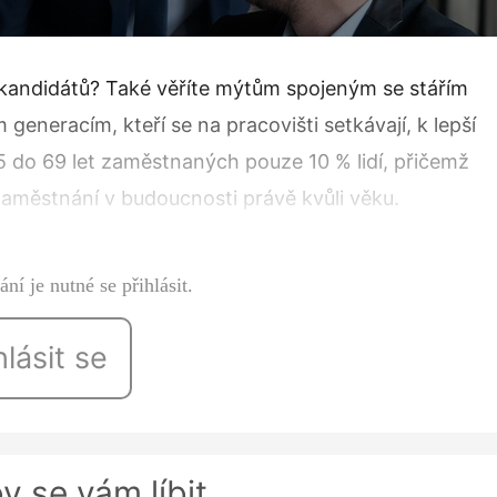
k kandidátů? Také věříte mýtům spojeným se stářím
eracím, kteří se na pracovi­šti setkávají, k lepší
5 do 69 let zaměstnaných pouze 10 % lidí, přičemž
 zaměstnání v bu­doucnosti právě kvůli věku.
ré jsou…
ní je nutné se přihlásit.
hlásit se
y se vám líbit