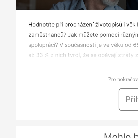
Hodnotíte při procházení životopisů i vě
zaměstnanců? Jak můžete pomoci různým gen
spolupráci? V současnosti je ve věku od 6
až 33 % z nich tvrdí, že se obávají ztráty
Rozlišuje­me několik věkových skupin, kte
Pro pokračová
Při
Mohlo b