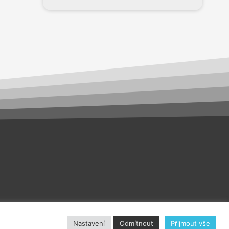
akt
O nás
Nastavení
Odmítnout
Přijmout vše