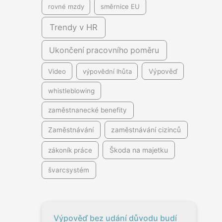
rovné mzdy
směrnice EU
Trendy v HR
Ukončení pracovního poměru
Video
výpovědní lhůta
Výpověď
whistleblowing
zaměstnanecké benefity
Zaměstnávání
zaměstnávání cizinců
Škoda na majetku
zákoník práce
švarcsystém
Výpověď bez udání důvodu budí