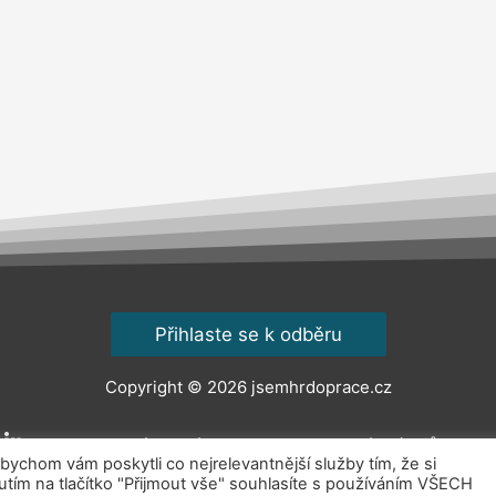
Přihlaste se k odběru
Copyright © 2026
jsemhrdoprace.cz
Obchodní podmínky
Ochrana osobních údajů
Kont
chom vám poskytli co nejrelevantnější služby tím, že si
ím na tlačítko "Přijmout vše" souhlasíte s používáním VŠECH