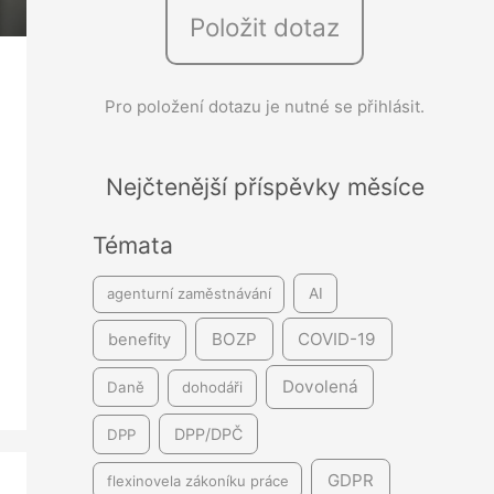
Položit dotaz
e
d
á
Pro položení dotazu je nutné se přihlásit.
v
á
Nejčtenější příspěvky měsíce
n
í
Témata
agenturní zaměstnávání
AI
BOZP
COVID-19
benefity
Dovolená
Daně
dohodáři
DPP/DPČ
DPP
GDPR
flexinovela zákoníku práce