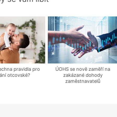
echna pravidla pro
ÚOHS se nově zaměří na
ání otcovské?
zakázané dohody
zaměstnavatelů