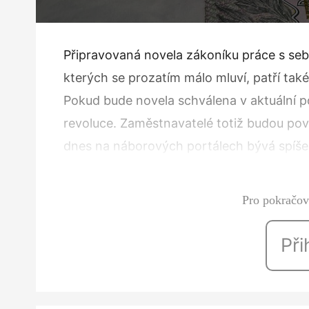
Připravovaná novela zákoníku práce s seb
kterých se prozatím málo mluví, patří tak
Pokud bude novela schválena v aktuální 
revoluce. Zaměstnavatelé totiž budou povi
dnes na náborových portálech bývá spíše 
uchazeči často nejsou seznámení…
Pro pokračová
Při