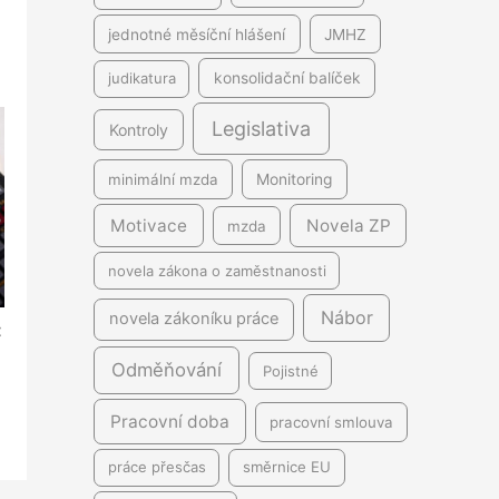
jednotné měsíční hlášení
JMHZ
judikatura
konsolidační balíček
Legislativa
Kontroly
minimální mzda
Monitoring
Motivace
Novela ZP
mzda
novela zákona o zaměstnanosti
Nábor
novela zákoníku práce
:
Odměňování
Pojistné
Pracovní doba
pracovní smlouva
práce přesčas
směrnice EU