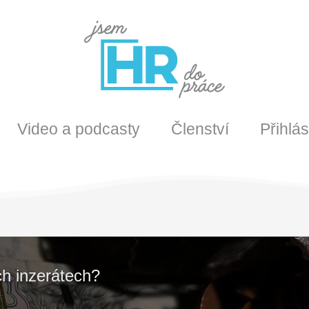
Video a podcasty
Členství
Přihlás
ch inzerátech?