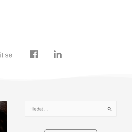
it se
V
y
h
l