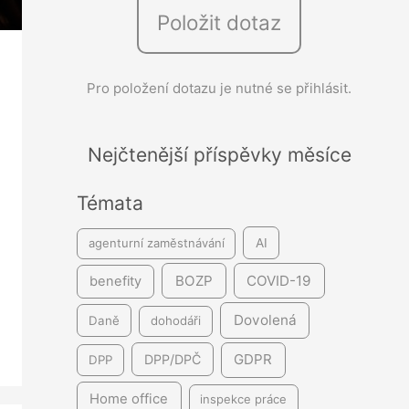
Položit dotaz
e
d
á
Pro položení dotazu je nutné se přihlásit.
v
á
Nejčtenější příspěvky měsíce
n
í
Témata
agenturní zaměstnávání
AI
BOZP
COVID-19
benefity
Dovolená
Daně
dohodáři
GDPR
DPP/DPČ
DPP
Home office
inspekce práce