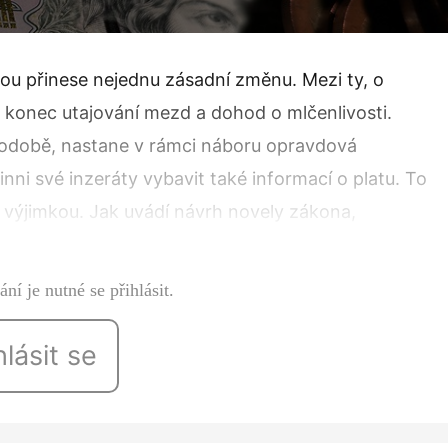
ou přinese nejednu zásadní změnu. Mezi ty, o
é konec utajování mezd a dohod o mlčenlivosti.
podobě, nastane v rámci náboru opravdová
nni své inzeráty vybavit také informací o platu. To
výjimkou. Jak uvádí návrh novely zákona,
ní je nutné se přihlásit.
hlásit se