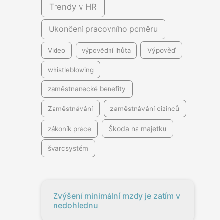
Trendy v HR
Ukončení pracovního poměru
Video
výpovědní lhůta
Výpověď
whistleblowing
zaměstnanecké benefity
Zaměstnávání
zaměstnávání cizinců
Škoda na majetku
zákoník práce
švarcsystém
Zvýšení minimální mzdy je zatím v
nedohlednu