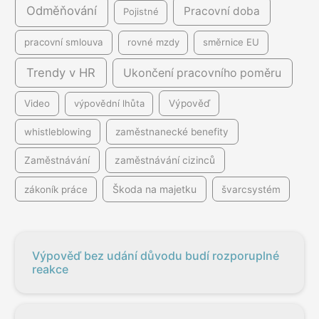
Odměňování
Pracovní doba
Pojistné
pracovní smlouva
rovné mzdy
směrnice EU
Trendy v HR
Ukončení pracovního poměru
Video
výpovědní lhůta
Výpověď
whistleblowing
zaměstnanecké benefity
Zaměstnávání
zaměstnávání cizinců
Škoda na majetku
zákoník práce
švarcsystém
Výpověď bez udání důvodu budí rozporuplné
reakce