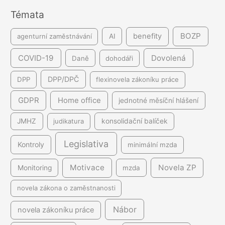
Témata
í
BOZP
benefity
agenturní zaměstnávání
AI
COVID-19
Dovolená
Daně
dohodáři
DPP/DPČ
DPP
flexinovela zákoníku práce
GDPR
Home office
jednotné měsíční hlášení
JMHZ
judikatura
konsolidační balíček
Legislativa
Kontroly
minimální mzda
Motivace
Novela ZP
Monitoring
mzda
novela zákona o zaměstnanosti
Nábor
novela zákoníku práce