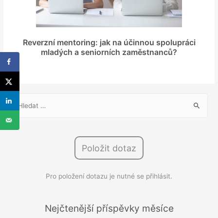
Reverzní mentoring: jak na účinnou spolupráci
mladých a seniorních zaměstnanců?
V
y
h
l
Položit dotaz
e
d
Pro položení dotazu je nutné se přihlásit.
á
v
á
Nejčtenější příspěvky měsíce
n