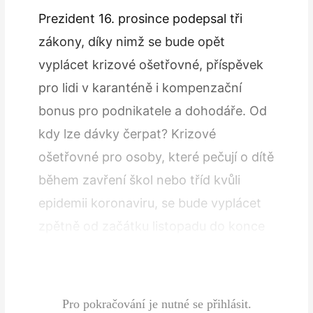
Prezident 16. prosince podepsal tři
zákony, díky nimž se bude opět
vyplácet krizové ošetřovné, příspěvek
pro lidi v karanténě i kompenzační
bonus pro podnikatele a dohodáře. Od
kdy lze dávky čerpat? Krizové
ošetřovné pro osoby, které pečují o dítě
během zavření škol nebo tříd kvůli
epidemii koronaviru, se bude vyplácet
zpětně od začátku listopadu do konce
února příštího roku. Nově může pečující
pobírat dávku po…
Pro pokračování je nutné se přihlásit.