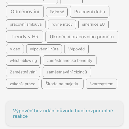
Odměňování
Pracovní doba
Pojistné
pracovní smlouva
rovné mzdy
směrnice EU
Trendy v HR
Ukončení pracovního poměru
Video
výpovědní lhůta
Výpověď
whistleblowing
zaměstnanecké benefity
Zaměstnávání
zaměstnávání cizinců
Škoda na majetku
zákoník práce
švarcsystém
Výpověď bez udání důvodu budí rozporuplné
reakce