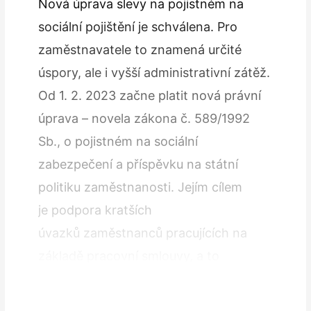
Nová úprava slevy na pojistném na
sociální pojištění je schválena. Pro
zaměstnavatele to znamená určité
úspory, ale i vyšší administrativní zátěž.
Od 1. 2. 2023 začne platit nová právní
úprava – novela zákona č. 589/1992
Sb., o pojistném na sociální
zabezpečení a příspěvku na státní
politiku zaměstnanosti. Jejím cílem
je podpora kratších
úvazků zaměstnanců pracujících na
základě pracovní smlouvy, a to
snížením od­vodů pojistného pro
zaměstnavatele. Sociální…