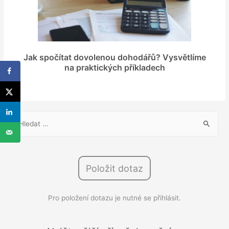
Jak spočítat dovolenou dohodářů? Vysvětlíme
na praktických příkladech
V
y
h
l
Položit dotaz
e
d
Pro položení dotazu je nutné se přihlásit.
á
v
á