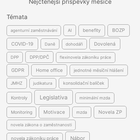
Nejčtenější příspěvky měsíce
n
Témata
í
BOZP
benefity
agenturní zaměstnávání
AI
COVID-19
Dovolená
Daně
dohodáři
DPP/DPČ
DPP
flexinovela zákoníku práce
GDPR
Home office
jednotné měsíční hlášení
JMHZ
judikatura
konsolidační balíček
Legislativa
Kontroly
minimální mzda
Motivace
Novela ZP
Monitoring
mzda
novela zákona o zaměstnanosti
Nábor
novela zákoníku práce