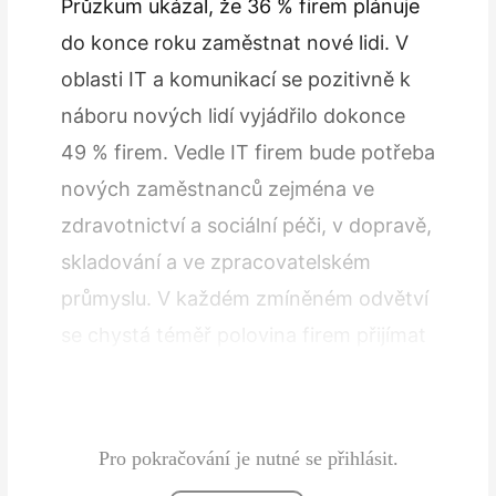
Průzkum ukázal, že 36 % firem plánuje
do konce roku zaměstnat nové lidi. V
oblasti IT a komunikací se pozitivně k
náboru nových lidí vyjádřilo dokonce
49 % firem. Vedle IT firem bude potřeba
nových zaměstnanců zejména ve
zdravotnictví a sociální péči, v dopravě,
skladování a ve zpracovatelském
průmyslu. V každém zmíněném odvětví
se chystá téměř polovina firem přijímat
nové pracovníky. Nejmenší zájem o
nové…
Pro pokračování je nutné se přihlásit.