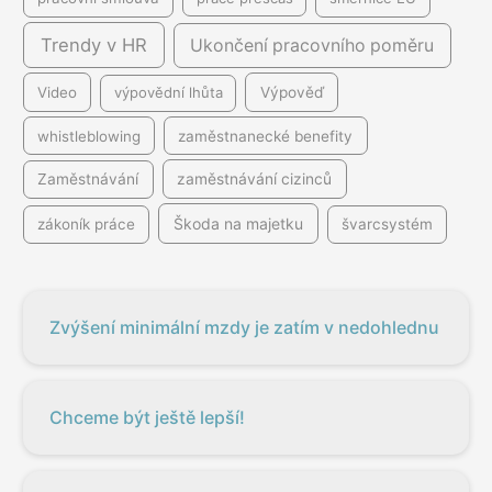
Trendy v HR
Ukončení pracovního poměru
Video
výpovědní lhůta
Výpověď
whistleblowing
zaměstnanecké benefity
Zaměstnávání
zaměstnávání cizinců
Škoda na majetku
zákoník práce
švarcsystém
Zvýšení minimální mzdy je zatím v nedohlednu
Chceme být ještě lepší!