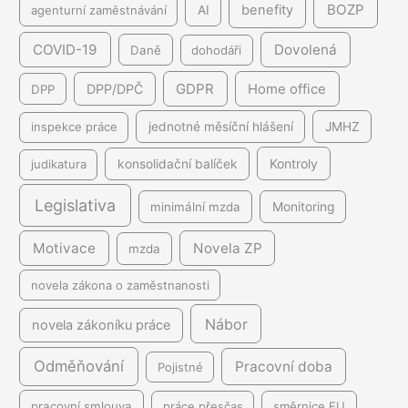
BOZP
benefity
agenturní zaměstnávání
AI
COVID-19
Dovolená
Daně
dohodáři
GDPR
DPP/DPČ
Home office
DPP
inspekce práce
jednotné měsíční hlášení
JMHZ
Kontroly
judikatura
konsolidační balíček
Legislativa
minimální mzda
Monitoring
Motivace
Novela ZP
mzda
novela zákona o zaměstnanosti
Nábor
novela zákoníku práce
Odměňování
Pracovní doba
Pojistné
pracovní smlouva
práce přesčas
směrnice EU