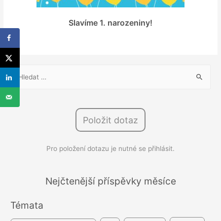
Slavíme 1. narozeniny!
V
y
h
l
Položit dotaz
e
d
Pro položení dotazu je nutné se přihlásit.
á
v
á
Nejčtenější příspěvky měsíce
n
Témata
í