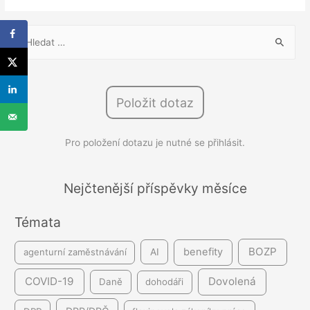
V
y
h
l
Položit dotaz
e
d
Pro položení dotazu je nutné se přihlásit.
á
v
á
Nejčtenější příspěvky měsíce
n
Témata
í
BOZP
benefity
agenturní zaměstnávání
AI
COVID-19
Dovolená
Daně
dohodáři