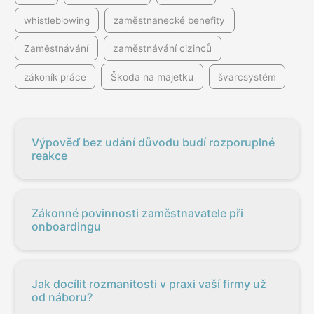
whistleblowing
zaměstnanecké benefity
Zaměstnávání
zaměstnávání cizinců
Škoda na majetku
zákoník práce
švarcsystém
Výpověď bez udání důvodu budí rozporuplné
reakce
Zákonné povinnosti zaměstnavatele při
onboardingu
Jak docílit rozmanitosti v praxi vaší firmy už
od náboru?