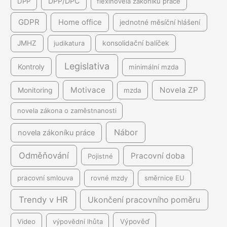
DPP/DPČ
DPP
flexinovela zákoníku práce
GDPR
Home office
jednotné měsíční hlášení
JMHZ
judikatura
konsolidační balíček
Legislativa
Kontroly
minimální mzda
Motivace
Novela ZP
Monitoring
mzda
novela zákona o zaměstnanosti
Nábor
novela zákoníku práce
Odměňování
Pracovní doba
Pojistné
pracovní smlouva
rovné mzdy
směrnice EU
Trendy v HR
Ukončení pracovního poměru
Video
výpovědní lhůta
Výpověď