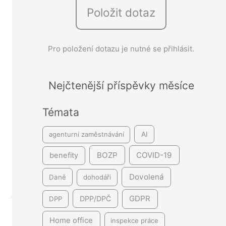
Položit dotaz
e
d
á
Pro položení dotazu je nutné se přihlásit.
v
á
Nejčtenější příspěvky měsíce
n
í
Témata
agenturní zaměstnávání
AI
BOZP
COVID-19
benefity
Dovolená
Daně
dohodáři
GDPR
DPP/DPČ
DPP
Home office
inspekce práce