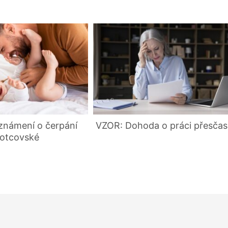
námení o čerpání
VZOR: Dohoda o práci přesčas
otcovské