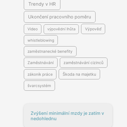
Trendy v HR
Ukončení pracovního poměru
Video
výpovědní lhůta
Výpověď
whistleblowing
zaměstnanecké benefity
Zaměstnávání
zaměstnávání cizinců
Škoda na majetku
zákoník práce
švarcsystém
Zvýšení minimální mzdy je zatím v
nedohlednu