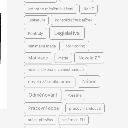
jednotné měsíční hlášení
JMHZ
judikatura
konsolidační balíček
Legislativa
Kontroly
minimální mzda
Monitoring
Motivace
Novela ZP
mzda
novela zákona o zaměstnanosti
Nábor
novela zákoníku práce
Odměňování
Pojistné
Pracovní doba
pracovní smlouva
práce přesčas
směrnice EU