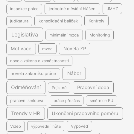
inspekce práce
jednotné měsíční hlášení
JMHZ
Kontroly
judikatura
konsolidační balíček
Legislativa
minimální mzda
Monitoring
Motivace
Novela ZP
mzda
novela zákona o zaměstnanosti
Nábor
novela zákoníku práce
Odměňování
Pracovní doba
Pojistné
pracovní smlouva
práce přesčas
směrnice EU
Trendy v HR
Ukončení pracovního poměru
Video
výpovědní lhůta
Výpověď