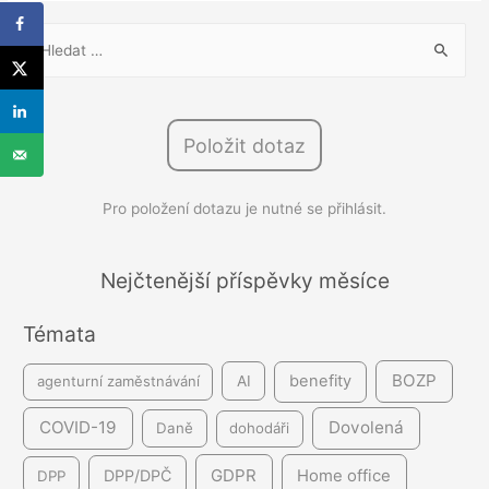
V
y
h
l
Položit dotaz
e
d
Pro položení dotazu je nutné se přihlásit.
á
v
á
Nejčtenější příspěvky měsíce
n
Témata
í
BOZP
benefity
agenturní zaměstnávání
AI
COVID-19
Dovolená
Daně
dohodáři
GDPR
DPP/DPČ
Home office
DPP