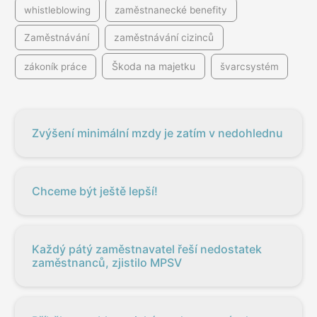
whistleblowing
zaměstnanecké benefity
Zaměstnávání
zaměstnávání cizinců
Škoda na majetku
zákoník práce
švarcsystém
Zvýšení minimální mzdy je zatím v nedohlednu
Chceme být ještě lepší!
Každý pátý zaměstnavatel řeší nedostatek
zaměstnanců, zjistilo MPSV