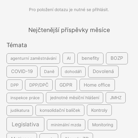
d
Pro položení dotazu je nutné se přihlásit.
á
v
á
Nejčtenější příspěvky měsíce
n
Témata
í
BOZP
benefity
agenturní zaměstnávání
AI
COVID-19
Dovolená
Daně
dohodáři
GDPR
DPP/DPČ
Home office
DPP
inspekce práce
jednotné měsíční hlášení
JMHZ
Kontroly
judikatura
konsolidační balíček
Legislativa
minimální mzda
Monitoring