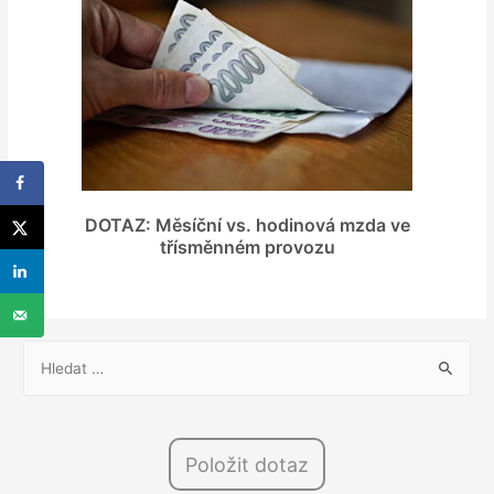
DOTAZ: Měsíční vs. hodinová mzda ve
třísměnném provozu
V
y
h
l
Položit dotaz
e