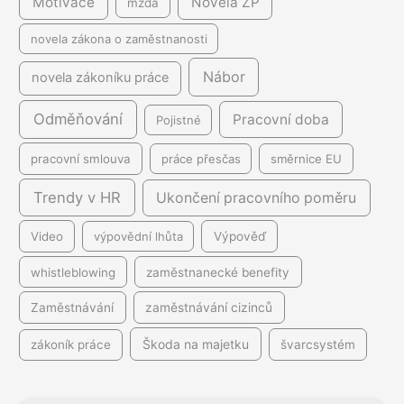
Motivace
Novela ZP
mzda
novela zákona o zaměstnanosti
Nábor
novela zákoníku práce
Odměňování
Pracovní doba
Pojistné
pracovní smlouva
práce přesčas
směrnice EU
Trendy v HR
Ukončení pracovního poměru
Video
výpovědní lhůta
Výpověď
whistleblowing
zaměstnanecké benefity
Zaměstnávání
zaměstnávání cizinců
Škoda na majetku
zákoník práce
švarcsystém