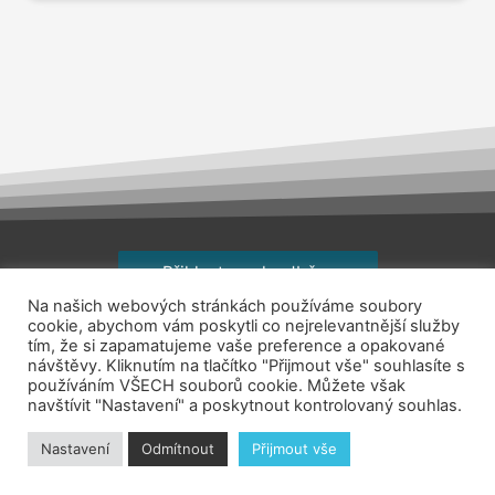
Přihlaste se k odběru
Na našich webových stránkách používáme soubory
Copyright © 2026
jsemhrdoprace.cz
cookie, abychom vám poskytli co nejrelevantnější služby
tím, že si zapamatujeme vaše preference a opakované
návštěvy. Kliknutím na tlačítko "Přijmout vše" souhlasíte s
Obchodní podmínky
používáním VŠECH souborů cookie. Můžete však
navštívit "Nastavení" a poskytnout kontrolovaný souhlas.
Ochrana osobních údajů
Kontakt
O nás
Nastavení
Odmítnout
Přijmout vše