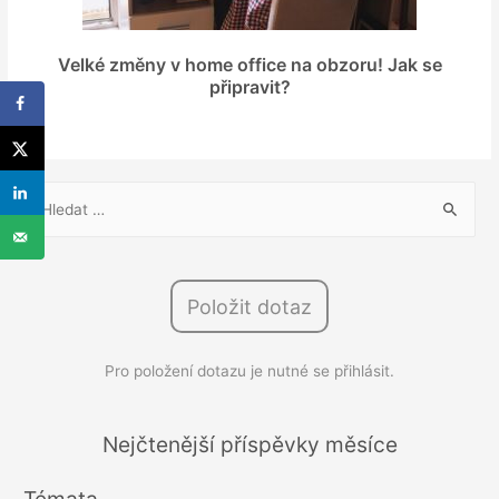
Velké změny v home office na obzoru! Jak se
připravit?
V
y
h
l
Položit dotaz
e
d
Pro položení dotazu je nutné se přihlásit.
á
v
á
Nejčtenější příspěvky měsíce
n
Témata
í