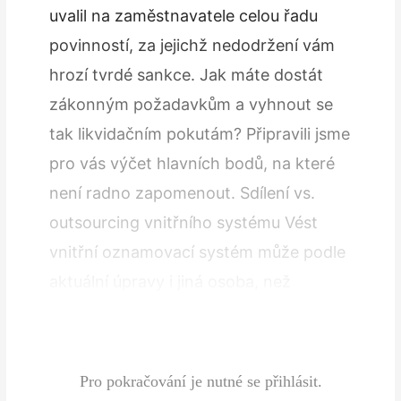
uvalil na zaměstnavatele celou řadu
povinností, za jejichž nedodržení vám
hrozí tvrdé sankce. Jak máte dostát
zákonným požadavkům a vyhnout se
tak likvidačním pokutám? Připravili jsme
pro vás výčet hlavních bodů, na které
není radno zapomenout. Sdílení vs.
outsourcing vnitřního systému Vést
vnitřní oznamovací systém může podle
aktuální úpravy i jiná osoba, než
zaměstnavatel resp. povinný subjekt.
Tímto úkolem tak…
Pro pokračování je nutné se přihlásit.