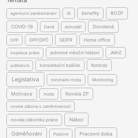
BOZP
benefity
agenturní zaměstnávání
AI
COVID-19
Dovolená
Daně
dohodáři
GDPR
DPP/DPČ
Home office
DPP
inspekce práce
jednotné měsíční hlášení
JMHZ
Kontroly
judikatura
konsolidační balíček
Legislativa
minimální mzda
Monitoring
Motivace
Novela ZP
mzda
novela zákona o zaměstnanosti
Nábor
novela zákoníku práce
Odměňování
Pracovní doba
Pojistné