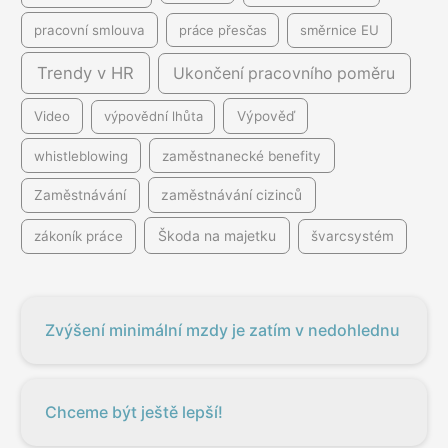
pracovní smlouva
práce přesčas
směrnice EU
Trendy v HR
Ukončení pracovního poměru
Video
výpovědní lhůta
Výpověď
whistleblowing
zaměstnanecké benefity
Zaměstnávání
zaměstnávání cizinců
Škoda na majetku
zákoník práce
švarcsystém
Zvýšení minimální mzdy je zatím v nedohlednu
Chceme být ještě lepší!