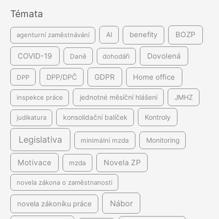
Témata
í
BOZP
benefity
agenturní zaměstnávání
AI
COVID-19
Dovolená
Daně
dohodáři
GDPR
DPP/DPČ
Home office
DPP
inspekce práce
jednotné měsíční hlášení
JMHZ
Kontroly
judikatura
konsolidační balíček
Legislativa
minimální mzda
Monitoring
Motivace
Novela ZP
mzda
novela zákona o zaměstnanosti
Nábor
novela zákoníku práce