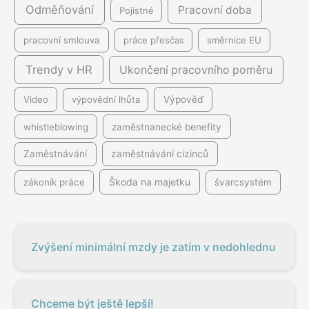
Odměňování
Pracovní doba
Pojistné
pracovní smlouva
práce přesčas
směrnice EU
Trendy v HR
Ukončení pracovního poměru
Video
výpovědní lhůta
Výpověď
whistleblowing
zaměstnanecké benefity
Zaměstnávání
zaměstnávání cizinců
Škoda na majetku
zákoník práce
švarcsystém
Zvýšení minimální mzdy je zatím v nedohlednu
Chceme být ještě lepší!