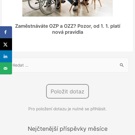
Zaměstnáváte OZP a OZZ? Pozor, od 1. 1. platí
nová pravidla
V
y
h
l
Položit dotaz
e
d
Pro položení dotazu je nutné se přihlásit.
á
v
á
Nejčtenější příspěvky měsíce
n