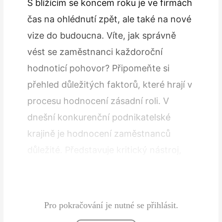
S blížícím se koncem roku je ve firmách
čas na ohlédnutí zpět, ale také na nové
vize do budoucna. Víte, jak správně
vést se zaměstnanci každoroční
hodnoticí pohovor? Připomeňte si
přehled důležitých faktorů, které hrají v
procesu hodnocení zásadní roli. V
dnešní konkurenční podnikatelské
krajině je hodnocení zaměstnanců
důležité. Představuje kritický nástroj,
který může mít hluboký dopad na růst a
prosperitu firmy. Ačkoli se zdá,…
Pro pokračování je nutné se přihlásit.