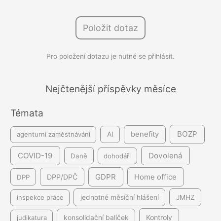
h
l
Položit dotaz
e
d
Pro položení dotazu je nutné se přihlásit.
á
v
á
Nejčtenější příspěvky měsíce
n
Témata
í
BOZP
benefity
agenturní zaměstnávání
AI
COVID-19
Dovolená
Daně
dohodáři
GDPR
DPP/DPČ
Home office
DPP
inspekce práce
jednotné měsíční hlášení
JMHZ
Kontroly
judikatura
konsolidační balíček