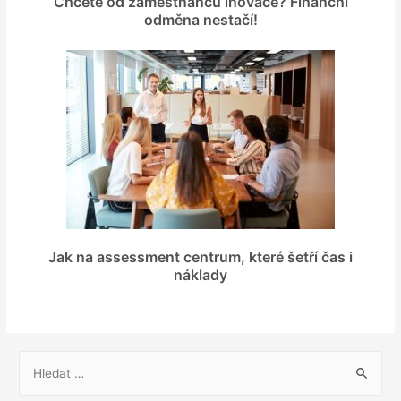
Chcete od zaměstnanců inovace? Finanční
odměna nestačí!
Jak na assessment centrum, které šetří čas i
náklady
V
y