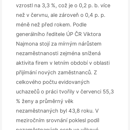
vzrostl na 3,3 %, což je o 0,2 p. b. více
než v červnu, ale zároveň o 0,4 p. p.
méně než před rokem. Podle
generálního ředitele ÚP ČR Viktora
Najmona stojí za mírným nárůstem
nezaměstnanosti zejména snížená
aktivita firem v letním období v oblasti
přijímání nových zaměstnanců. Z
celkového počtu evidovaných
uchazečů o práci tvořily v červenci 55,3
% ženy a průměrný věk
nezaměstnaných byl 43,8 roku. V
meziročním srovnání poklesl podíl
nezaměstnaných osob ve věkové