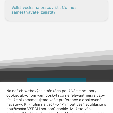
Velká vedra na pracovišti: Co musí
zaměstnavatel zajistit?
Přihlaste se k odběru
Na našich webových stránkách používáme soubory
Copyright © 2026
jsemhrdoprace.cz
cookie, abychom vám poskytli co nejrelevantnější služby
tím, že si zapamatujeme vaše preference a opakované
návštěvy. Kliknutím na tlačítko "Přijmout vše" souhlasíte s
Obchodní podmínky
používáním VŠECH souborů cookie. Můžete však