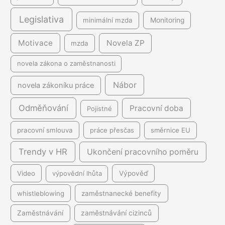
Legislativa
minimální mzda
Monitoring
Motivace
Novela ZP
mzda
novela zákona o zaměstnanosti
Nábor
novela zákoníku práce
Odměňování
Pracovní doba
Pojistné
pracovní smlouva
práce přesčas
směrnice EU
Trendy v HR
Ukončení pracovního poměru
Video
výpovědní lhůta
Výpověď
whistleblowing
zaměstnanecké benefity
Zaměstnávání
zaměstnávání cizinců