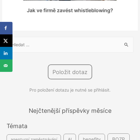
Jak ve firmě zavést whistleblowing?
V
y
h
l
Položit dotaz
e
d
Pro položení dotazu je nutné se přihlásit.
á
v
á
Nejčtenější příspěvky měsíce
n
Témata
í
BOZP
benefity
agenturní zaměstnávání
AI