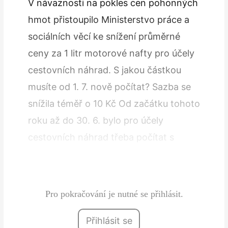
V návaznosti na pokles cen pohonných
hmot přistoupilo Ministerstvo práce a
sociálních věcí ke snížení průměrné
ceny za 1 litr motorové nafty pro účely
cestovních náhrad. S jakou částkou
musíte od 1. 7. nově počítat? Sazba se
snížila téměř o 10 Kč Od začátku tohoto
roku až do 30. 6. bylo pro účely
cestovních náhrad třeba počítat s
průměrnou cenou 44,10 Kč za litr
motorové nafty. Tato…
Pro pokračování je nutné se přihlásit.
Přihlásit se