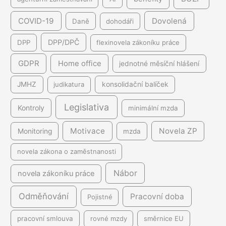
COVID-19
Dovolená
Daně
dohodáři
DPP/DPČ
DPP
flexinovela zákoníku práce
GDPR
Home office
jednotné měsíční hlášení
JMHZ
judikatura
konsolidační balíček
Legislativa
Kontroly
minimální mzda
Motivace
Novela ZP
Monitoring
mzda
novela zákona o zaměstnanosti
Nábor
novela zákoníku práce
Odměňování
Pracovní doba
Pojistné
pracovní smlouva
rovné mzdy
směrnice EU