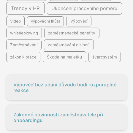
Trendy v HR
Ukončení pracovního poměru
Video
výpovědní lhůta
Výpověď
whistleblowing
zaměstnanecké benefity
Zaměstnávání
zaměstnávání cizinců
Škoda na majetku
zákoník práce
švarcsystém
Výpověď bez udání důvodu budí rozporuplné
reakce
Zákonné povinnosti zaměstnavatele při
onboardingu