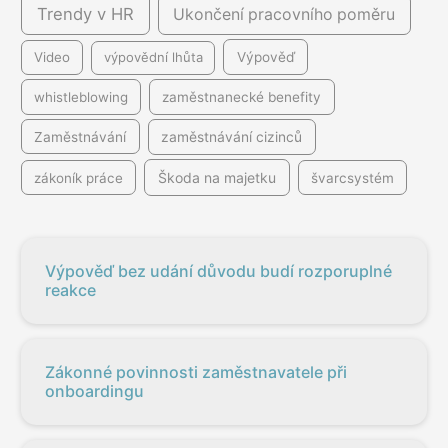
Trendy v HR
Ukončení pracovního poměru
Video
výpovědní lhůta
Výpověď
whistleblowing
zaměstnanecké benefity
Zaměstnávání
zaměstnávání cizinců
Škoda na majetku
zákoník práce
švarcsystém
Výpověď bez udání důvodu budí rozporuplné
reakce
Zákonné povinnosti zaměstnavatele při
onboardingu