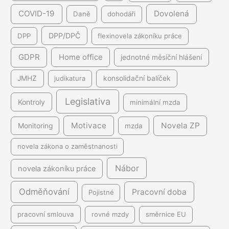
COVID-19
Dovolená
Daně
dohodáři
DPP/DPČ
DPP
flexinovela zákoníku práce
GDPR
Home office
jednotné měsíční hlášení
JMHZ
judikatura
konsolidační balíček
Legislativa
Kontroly
minimální mzda
Motivace
Novela ZP
Monitoring
mzda
novela zákona o zaměstnanosti
Nábor
novela zákoníku práce
Odměňování
Pracovní doba
Pojistné
pracovní smlouva
rovné mzdy
směrnice EU