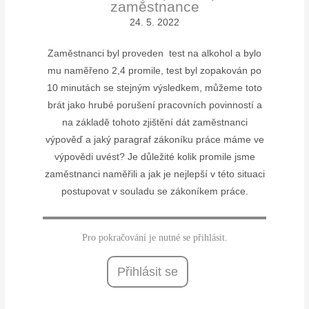
zaměstnance
24. 5. 2022
Zaměstnanci byl proveden test na alkohol a bylo
mu naměřeno 2,4 promile, test byl zopakován po
10 minutách se stejným výsledkem, můžeme toto
brát jako hrubé porušení pracovních povinností a
na základě tohoto zjištění dát zaměstnanci
výpověď a jaký paragraf zákoníku práce máme ve
výpovědi uvést? Je důležité kolik promile jsme
zaměstnanci naměřili a jak je nejlepší v této situaci
postupovat v souladu se zákoníkem práce.
Pro pokračování je nutné se přihlásit.
Přihlásit se