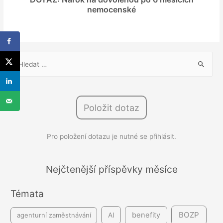
nemocenské
V
y
h
l
Položit dotaz
e
d
Pro položení dotazu je nutné se přihlásit.
á
v
á
Nejčtenější příspěvky měsíce
n
Témata
í
BOZP
benefity
agenturní zaměstnávání
AI