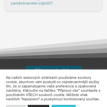
zaměstnavatel zajistit?
Přihlaste se k odběru
Na našich webových stránkách používáme soubory
Copyright © 2026
jsemhrdoprace.cz
cookie, abychom vám poskytli co nejrelevantnější služby
tím, že si zapamatujeme vaše preference a opakované
návštěvy. Kliknutím na tlačítko "Přijmout vše" souhlasíte s
Obchodní podmínky
používáním VŠECH souborů cookie. Můžete však
navštívit "Nastavení" a poskytnout kontrolovaný souhlas.