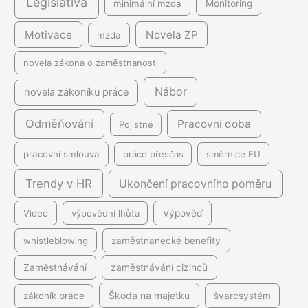
Legislativa
minimální mzda
Monitoring
Motivace
Novela ZP
mzda
novela zákona o zaměstnanosti
Nábor
novela zákoníku práce
Odměňování
Pracovní doba
Pojistné
pracovní smlouva
práce přesčas
směrnice EU
Trendy v HR
Ukončení pracovního poměru
Video
výpovědní lhůta
Výpověď
whistleblowing
zaměstnanecké benefity
Zaměstnávání
zaměstnávání cizinců
Škoda na majetku
zákoník práce
švarcsystém