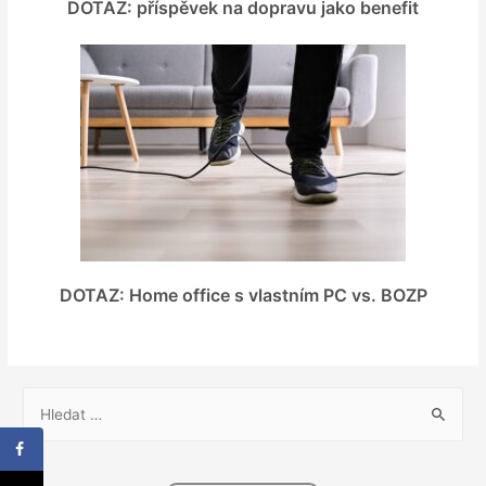
DOTAZ: příspěvek na dopravu jako benefit
DOTAZ: Home office s vlastním PC vs. BOZP
V
y
h