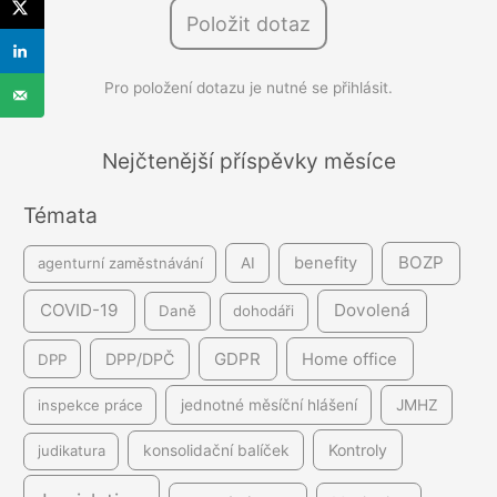
l
Položit dotaz
e
d
Pro položení dotazu je nutné se přihlásit.
á
v
á
Nejčtenější příspěvky měsíce
n
Témata
í
BOZP
benefity
agenturní zaměstnávání
AI
COVID-19
Dovolená
Daně
dohodáři
GDPR
DPP/DPČ
Home office
DPP
inspekce práce
jednotné měsíční hlášení
JMHZ
Kontroly
judikatura
konsolidační balíček