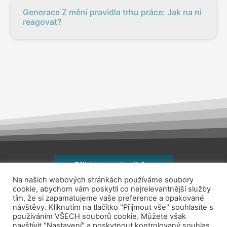
Generace Z mění pravidla trhu práce: Jak na ni
reagovat?
Přihlaste se k odběru
Na našich webových stránkách používáme soubory
Copyright © 2026
jsemhrdoprace.cz
cookie, abychom vám poskytli co nejrelevantnější služby
tím, že si zapamatujeme vaše preference a opakované
návštěvy. Kliknutím na tlačítko "Přijmout vše" souhlasíte s
Obchodní podmínky
používáním VŠECH souborů cookie. Můžete však
navštívit "Nastavení" a poskytnout kontrolovaný souhlas.