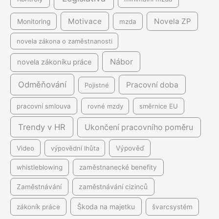
Motivace
Novela ZP
Monitoring
mzda
novela zákona o zaměstnanosti
Nábor
novela zákoníku práce
Odměňování
Pracovní doba
Pojistné
pracovní smlouva
rovné mzdy
směrnice EU
Trendy v HR
Ukončení pracovního poměru
Video
výpovědní lhůta
Výpověď
whistleblowing
zaměstnanecké benefity
Zaměstnávání
zaměstnávání cizinců
Škoda na majetku
zákoník práce
švarcsystém