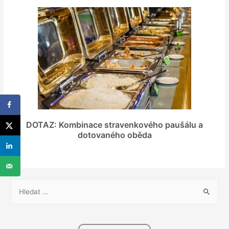
DOTAZ: Kombinace stravenkového paušálu a
dotovaného oběda
V
y
h
l