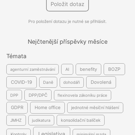
Položit dotaz
e
d
Pro položení dotazu je nutné se přihlásit.
á
v
á
Nejčtenější příspěvky měsíce
n
Témata
í
BOZP
benefity
agenturní zaměstnávání
AI
COVID-19
Dovolená
Daně
dohodáři
DPP/DPČ
DPP
flexinovela zákoníku práce
GDPR
Home office
jednotné měsíční hlášení
JMHZ
judikatura
konsolidační balíček
Legislativa
Kontroly
minimální mzda