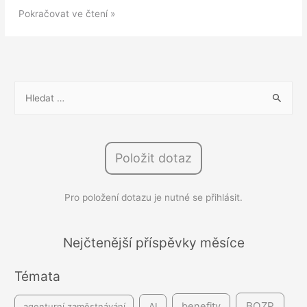
Rozhodnutí
Pokračovat ve čtení »
Nejvyššího
soudu:
Výpověď
za
V
popíjení
y
alkoholu
h
na
l
pracovišti
Položit dotaz
e
je
d
neplatná
Pro položení dotazu je nutné se přihlásit.
á
v
á
Nejčtenější příspěvky měsíce
n
Témata
í
BOZP
benefity
agenturní zaměstnávání
AI