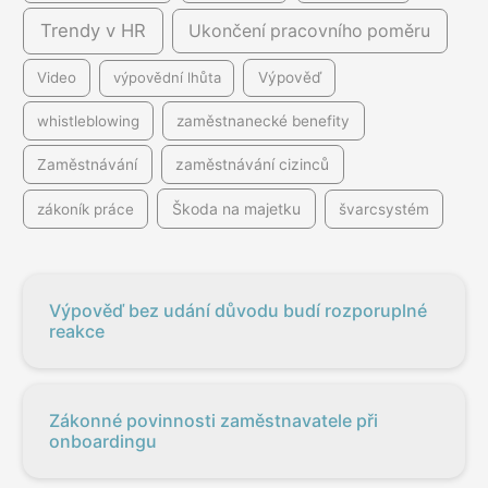
Trendy v HR
Ukončení pracovního poměru
Video
výpovědní lhůta
Výpověď
whistleblowing
zaměstnanecké benefity
Zaměstnávání
zaměstnávání cizinců
Škoda na majetku
zákoník práce
švarcsystém
Výpověď bez udání důvodu budí rozporuplné
reakce
Zákonné povinnosti zaměstnavatele při
onboardingu