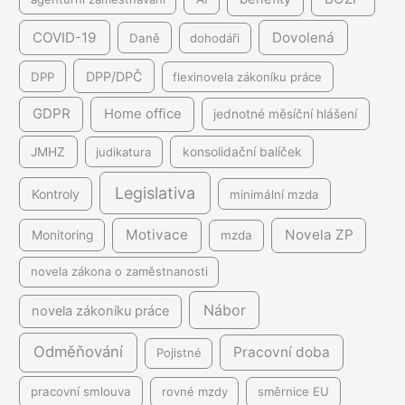
COVID-19
Dovolená
Daně
dohodáři
DPP/DPČ
DPP
flexinovela zákoníku práce
GDPR
Home office
jednotné měsíční hlášení
JMHZ
judikatura
konsolidační balíček
Legislativa
Kontroly
minimální mzda
Motivace
Novela ZP
Monitoring
mzda
novela zákona o zaměstnanosti
Nábor
novela zákoníku práce
Odměňování
Pracovní doba
Pojistné
pracovní smlouva
rovné mzdy
směrnice EU