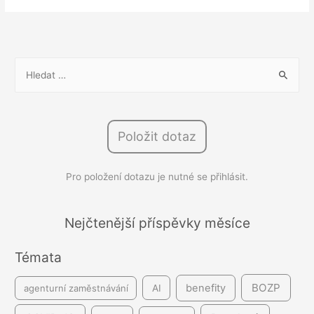
2.0:
stát
výrazně
zpřísní
V
dohled
y
nad
h
nelegálním
l
zaměstnáváním
Položit dotaz
e
d
Pro položení dotazu je nutné se přihlásit.
á
v
á
Nejčtenější příspěvky měsíce
n
Témata
í
BOZP
benefity
agenturní zaměstnávání
AI