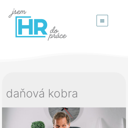
Hlavní
menu
daňová kobra