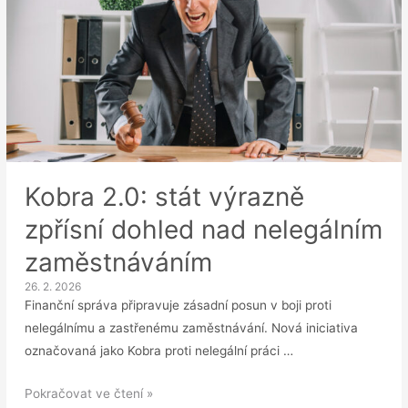
Kobra 2.0: stát výrazně
zpřísní dohled nad nelegálním
zaměstnáváním
26. 2. 2026
Finanční správa připravuje zásadní posun v boji proti
nelegálnímu a zastřenému zaměstnávání. Nová iniciativa
označovaná jako Kobra proti nelegální práci …
Kobra
Pokračovat ve čtení »