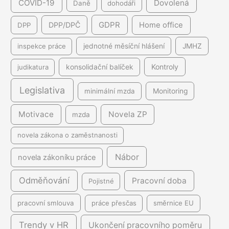
COVID-19
Dovolená
Daně
dohodáři
GDPR
DPP/DPČ
Home office
DPP
inspekce práce
jednotné měsíční hlášení
JMHZ
Kontroly
judikatura
konsolidační balíček
Legislativa
minimální mzda
Monitoring
Motivace
Novela ZP
mzda
novela zákona o zaměstnanosti
Nábor
novela zákoníku práce
Odměňování
Pracovní doba
Pojistné
pracovní smlouva
práce přesčas
směrnice EU
Trendy v HR
Ukončení pracovního poměru