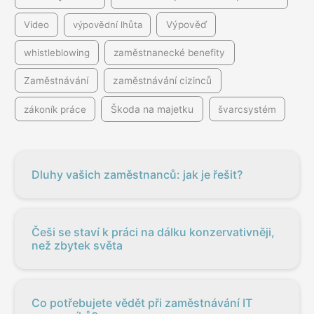
Video
výpovědní lhůta
Výpověď
whistleblowing
zaměstnanecké benefity
Zaměstnávání
zaměstnávání cizinců
Škoda na majetku
zákoník práce
švarcsystém
Dluhy vašich zaměstnanců: jak je řešit?
Češi se staví k práci na dálku konzervativněji,
než zbytek světa
Co potřebujete vědět při zaměstnávání IT