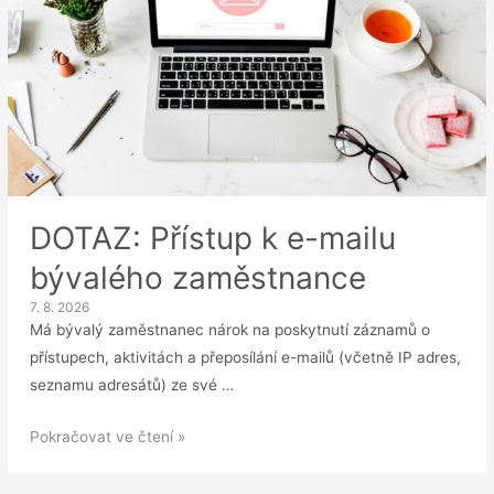
DOTAZ: Přístup k e-mailu
bývalého zaměstnance
7. 8. 2026
Má bývalý zaměstnanec nárok na poskytnutí záznamů o
přístupech, aktivitách a přeposílání e-mailů (včetně IP adres,
seznamu adresátů) ze své …
DOTAZ:
Pokračovat ve čtení »
Přístup
k