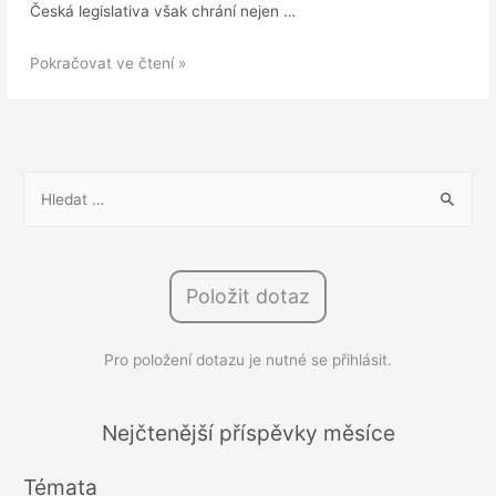
Česká legislativa však chrání nejen …
Kontrola
Pokračovat ve čtení »
firemní
e-
mailové
komunikace:
V
Kde
y
jsou
h
zákonné
l
hranice?
Položit dotaz
e
d
Pro položení dotazu je nutné se přihlásit.
á
v
á
Nejčtenější příspěvky měsíce
n
Témata
í