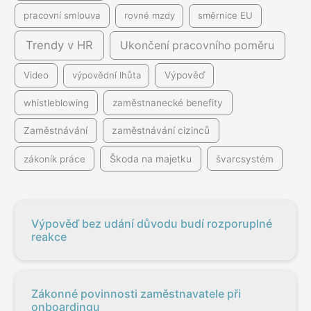
pracovní smlouva
rovné mzdy
směrnice EU
Trendy v HR
Ukončení pracovního poměru
Video
výpovědní lhůta
Výpověď
whistleblowing
zaměstnanecké benefity
Zaměstnávání
zaměstnávání cizinců
Škoda na majetku
zákoník práce
švarcsystém
Výpověď bez udání důvodu budí rozporuplné
reakce
Zákonné povinnosti zaměstnavatele při
onboardingu