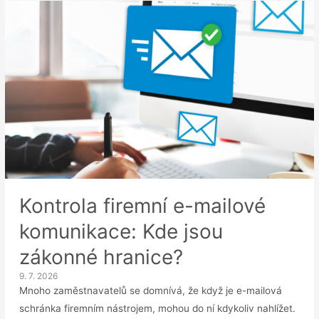
e-
mailu
bývalého
zaměstnance
Kontrola firemní e-mailové
komunikace: Kde jsou
zákonné hranice?
9. 7. 2026
Mnoho zaměstnavatelů se domnívá, že když je e-mailová
schránka firemním nástrojem, mohou do ní kdykoliv nahlížet.