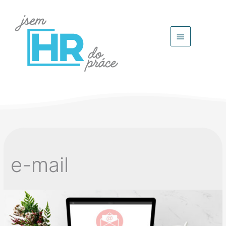
Hlavní
menu
e-mail