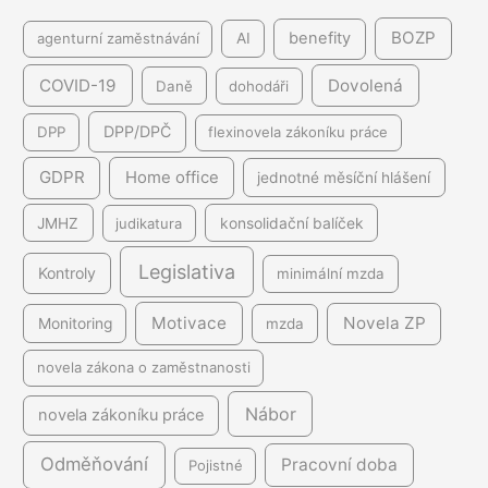
BOZP
benefity
agenturní zaměstnávání
AI
COVID-19
Dovolená
Daně
dohodáři
DPP/DPČ
DPP
flexinovela zákoníku práce
GDPR
Home office
jednotné měsíční hlášení
JMHZ
judikatura
konsolidační balíček
Legislativa
Kontroly
minimální mzda
Motivace
Novela ZP
Monitoring
mzda
novela zákona o zaměstnanosti
Nábor
novela zákoníku práce
Odměňování
Pracovní doba
Pojistné