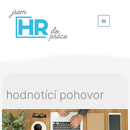
Hlavní
menu
hodnotící pohovor