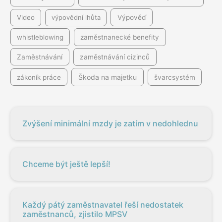
Video
výpovědní lhůta
Výpověď
whistleblowing
zaměstnanecké benefity
Zaměstnávání
zaměstnávání cizinců
Škoda na majetku
zákoník práce
švarcsystém
Zvýšení minimální mzdy je zatím v nedohlednu
Chceme být ještě lepší!
Každý pátý zaměstnavatel řeší nedostatek
zaměstnanců, zjistilo MPSV