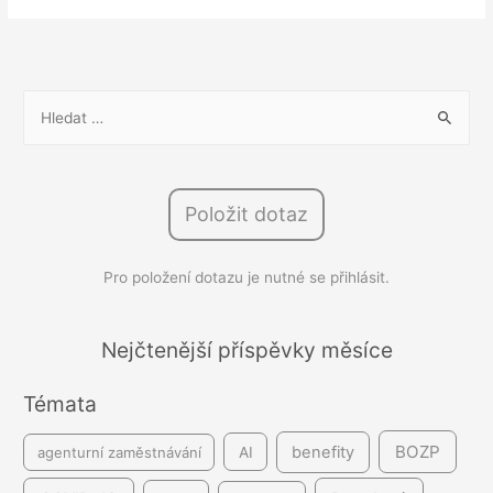
roku
je
časem
hodnotících
V
rozhovorů:
y
Jak
h
z
l
nich
Položit dotaz
e
vytěžit
d
maximum?
Pro položení dotazu je nutné se přihlásit.
á
v
á
Nejčtenější příspěvky měsíce
n
Témata
í
BOZP
benefity
agenturní zaměstnávání
AI