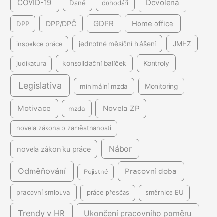
COVID-19
Dovolená
Daně
dohodáři
GDPR
DPP/DPČ
Home office
DPP
inspekce práce
jednotné měsíční hlášení
JMHZ
Kontroly
judikatura
konsolidační balíček
Legislativa
minimální mzda
Monitoring
Motivace
Novela ZP
mzda
novela zákona o zaměstnanosti
Nábor
novela zákoníku práce
Odměňování
Pracovní doba
Pojistné
pracovní smlouva
práce přesčas
směrnice EU
Trendy v HR
Ukončení pracovního poměru