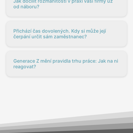
Jak docílit rozmanitosti v praxi vaší firmy už
od náboru?
Přichází čas dovolených. Kdy si může její
čerpání určit sám zaměstnanec?
Generace Z mění pravidla trhu práce: Jak na ni
reagovat?