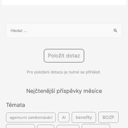
novela
zákoníku
práce
přichází
V
už
y
od
h
1.
l
7.
Položit dotaz
e
2024
d
Pro položení dotazu je nutné se přihlásit.
á
v
á
Nejčtenější příspěvky měsíce
n
Témata
í
BOZP
benefity
agenturní zaměstnávání
AI