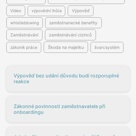
Video
výpovědní lhůta
Výpověď
whistleblowing
zaměstnanecké benefity
Zaměstnávání
zaměstnávání cizinců
Škoda na majetku
zákoník práce
švarcsystém
Výpověď bez udání důvodu budí rozporuplné
reakce
Zákonné povinnosti zaměstnavatele při
onboardingu