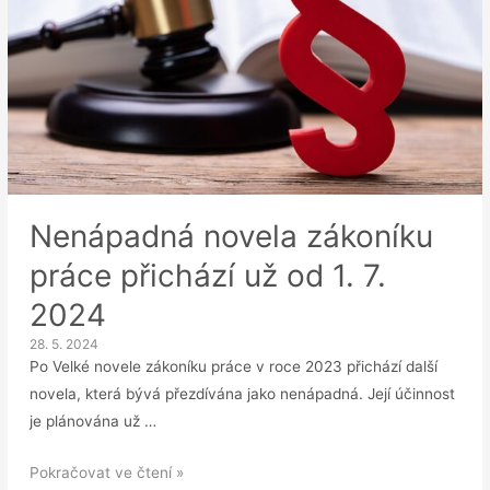
Nenápadná novela zákoníku
práce přichází už od 1. 7.
2024
28. 5. 2024
Po Velké novele zákoníku práce v roce 2023 přichází další
novela, která bývá přezdívána jako nenápadná. Její účinnost
je plánována už …
Nenápadná
Pokračovat ve čtení »