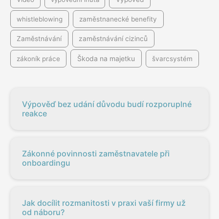
whistleblowing
zaměstnanecké benefity
Zaměstnávání
zaměstnávání cizinců
Škoda na majetku
zákoník práce
švarcsystém
Výpověď bez udání důvodu budí rozporuplné
reakce
Zákonné povinnosti zaměstnavatele při
onboardingu
Jak docílit rozmanitosti v praxi vaší firmy už
od náboru?