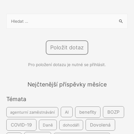
zákon
o
V
kybernetické
y
bezpečnosti?
h
l
Položit dotaz
e
d
Pro položení dotazu je nutné se přihlásit.
á
v
á
Nejčtenější příspěvky měsíce
n
Témata
í
BOZP
benefity
agenturní zaměstnávání
AI
COVID-19
Dovolená
Daně
dohodáři