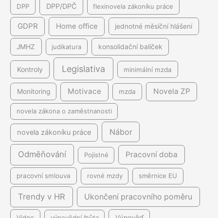
DPP/DPČ
DPP
flexinovela zákoníku práce
GDPR
Home office
jednotné měsíční hlášení
JMHZ
judikatura
konsolidační balíček
Legislativa
Kontroly
minimální mzda
Motivace
Novela ZP
Monitoring
mzda
novela zákona o zaměstnanosti
Nábor
novela zákoníku práce
Odměňování
Pracovní doba
Pojistné
pracovní smlouva
rovné mzdy
směrnice EU
Trendy v HR
Ukončení pracovního poměru
Video
výpovědní lhůta
Výpověď