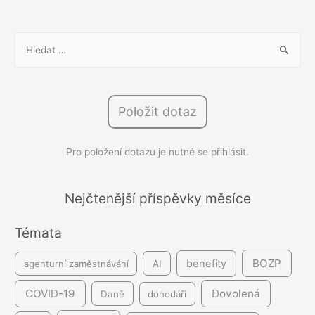
hodinová
mzda
V
ve
y
třísměnném
h
provozu
l
Položit dotaz
e
d
Pro položení dotazu je nutné se přihlásit.
á
v
á
Nejčtenější příspěvky měsíce
n
Témata
í
BOZP
benefity
agenturní zaměstnávání
AI
COVID-19
Dovolená
Daně
dohodáři