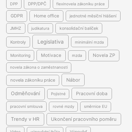
DPP/DPČ
DPP
flexinovela zákoníku práce
GDPR
Home office
jednotné měsíční hlášení
JMHZ
judikatura
konsolidační balíček
Legislativa
Kontroly
minimální mzda
Motivace
Novela ZP
Monitoring
mzda
novela zákona o zaměstnanosti
Nábor
novela zákoníku práce
Odměňování
Pracovní doba
Pojistné
pracovní smlouva
rovné mzdy
směrnice EU
Trendy v HR
Ukončení pracovního poměru
Video
výpovědní lhůta
Výpověď