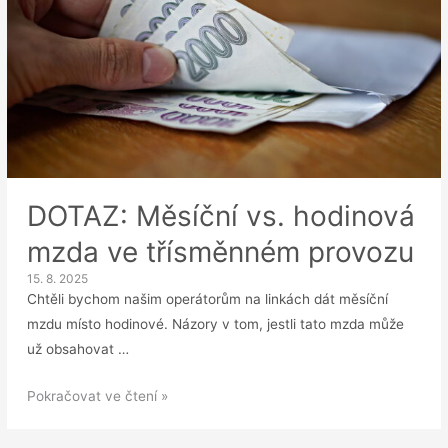
DOTAZ: Měsíční vs. hodinová
mzda ve třísměnném provozu
15. 8. 2025
Chtěli bychom našim operátorům na linkách dát měsíční
mzdu místo hodinové. Názory v tom, jestli tato mzda může
už obsahovat …
DOTAZ:
Pokračovat ve čtení »
Měsíční
vs.