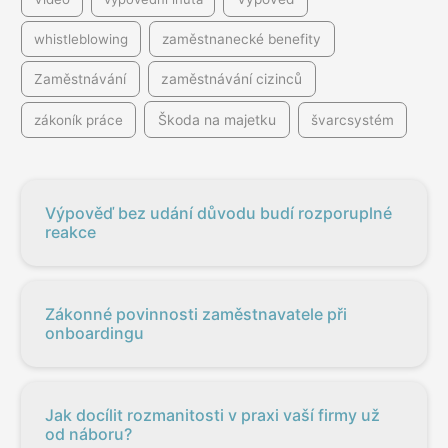
whistleblowing
zaměstnanecké benefity
Zaměstnávání
zaměstnávání cizinců
Škoda na majetku
zákoník práce
švarcsystém
Výpověď bez udání důvodu budí rozporuplné
reakce
Zákonné povinnosti zaměstnavatele při
onboardingu
Jak docílit rozmanitosti v praxi vaší firmy už
od náboru?