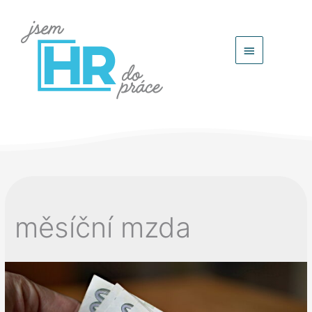
Hlavní
menu
měsíční mzda