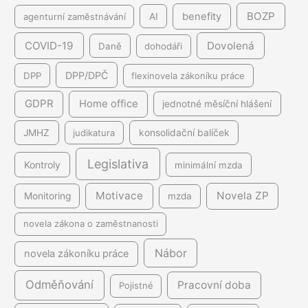
BOZP
benefity
agenturní zaměstnávání
AI
COVID-19
Dovolená
Daně
dohodáři
DPP/DPČ
DPP
flexinovela zákoníku práce
GDPR
Home office
jednotné měsíční hlášení
JMHZ
judikatura
konsolidační balíček
Legislativa
Kontroly
minimální mzda
Motivace
Novela ZP
Monitoring
mzda
novela zákona o zaměstnanosti
Nábor
novela zákoníku práce
Odměňování
Pracovní doba
Pojistné