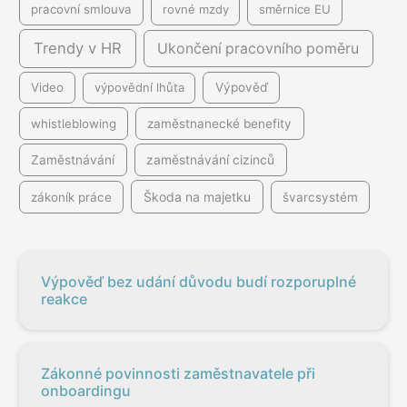
pracovní smlouva
rovné mzdy
směrnice EU
Trendy v HR
Ukončení pracovního poměru
Video
výpovědní lhůta
Výpověď
whistleblowing
zaměstnanecké benefity
Zaměstnávání
zaměstnávání cizinců
Škoda na majetku
zákoník práce
švarcsystém
Výpověď bez udání důvodu budí rozporuplné
reakce
Zákonné povinnosti zaměstnavatele při
onboardingu