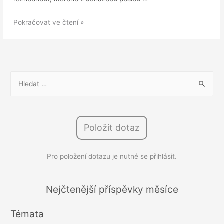
Velká
Pokračovat ve čtení »
změna
v
pracovnělékařských
službách:
V
Dobrovolné
y
vstupní
h
prohlídky
l
jsou
Položit dotaz
e
na
d
obzoru
Pro položení dotazu je nutné se přihlásit.
á
v
á
Nejčtenější příspěvky měsíce
n
Témata
í