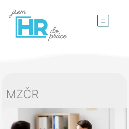
Hlavní
menu
MZČR