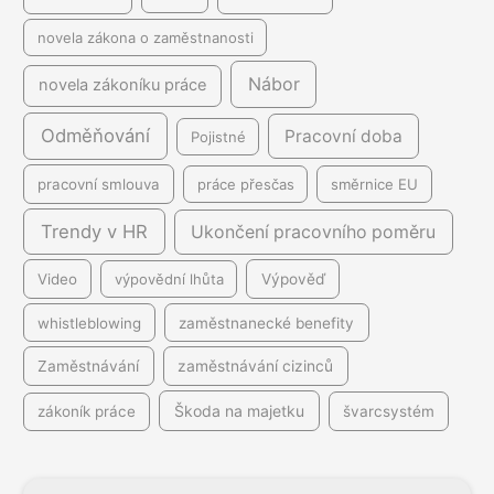
novela zákona o zaměstnanosti
Nábor
novela zákoníku práce
Odměňování
Pracovní doba
Pojistné
pracovní smlouva
práce přesčas
směrnice EU
Trendy v HR
Ukončení pracovního poměru
Video
výpovědní lhůta
Výpověď
whistleblowing
zaměstnanecké benefity
Zaměstnávání
zaměstnávání cizinců
Škoda na majetku
zákoník práce
švarcsystém