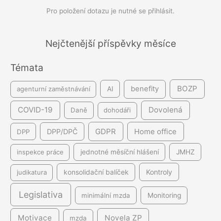
Pro položení dotazu je nutné se přihlásit.
á
v
á
Nejčtenější příspěvky měsíce
n
Témata
í
BOZP
benefity
agenturní zaměstnávání
AI
COVID-19
Dovolená
Daně
dohodáři
GDPR
DPP/DPČ
Home office
DPP
inspekce práce
jednotné měsíční hlášení
JMHZ
Kontroly
judikatura
konsolidační balíček
Legislativa
minimální mzda
Monitoring
Motivace
Novela ZP
mzda