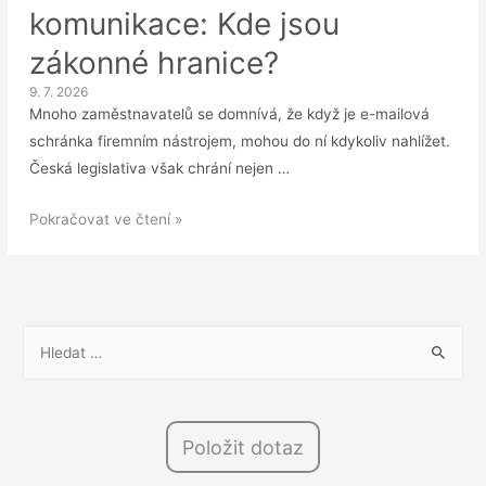
komunikace: Kde jsou
zákonné hranice?
9. 7. 2026
Mnoho zaměstnavatelů se domnívá, že když je e-mailová
schránka firemním nástrojem, mohou do ní kdykoliv nahlížet.
Česká legislativa však chrání nejen …
Kontrola
Pokračovat ve čtení »
firemní
e-
mailové
komunikace:
V
Kde
y
jsou
h
zákonné
l
hranice?
Položit dotaz
e
d