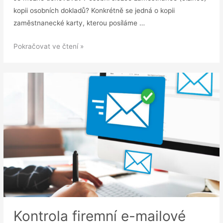
kopii osobních dokladů? Konkrétně se jedná o kopii
zaměstnanecké karty, kterou posíláme …
DOTAZ:
Pokračovat ve čtení »
Uchovávání
zaměstnanecké
karty
a
pasu
zaměstnance
Kontrola firemní e-mailové