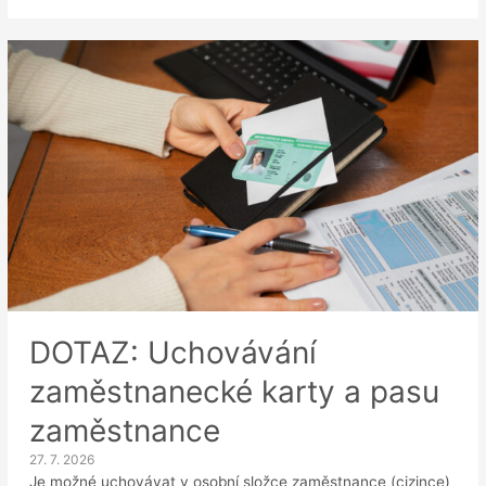
Předání
osobních
údajů
zaměstnance
exekutorovi
DOTAZ: Uchovávání
zaměstnanecké karty a pasu
zaměstnance
27. 7. 2026
Je možné uchovávat v osobní složce zaměstnance (cizince)