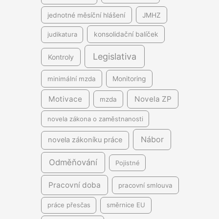
jednotné měsíční hlášení
JMHZ
judikatura
konsolidační balíček
Legislativa
Kontroly
minimální mzda
Monitoring
Motivace
Novela ZP
mzda
novela zákona o zaměstnanosti
Nábor
novela zákoníku práce
Odměňování
Pojistné
Pracovní doba
pracovní smlouva
práce přesčas
směrnice EU