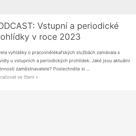
ODCAST: Vstupní a periodické
rohlídky v roce 2023
ela vyhlášky o pracovnělékařských službách zamávala s
vidly u vstupních a periodických prohlídek. Jaké jsou aktuální
innosti zaměstnavatele? Poslechněte si …
DCAST:
račovat ve čtení »
upní
iodické
hlídky
e
23