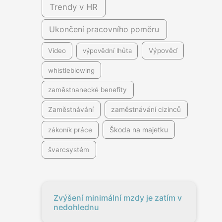
Trendy v HR
Ukončení pracovního poměru
Video
výpovědní lhůta
Výpověď
whistleblowing
zaměstnanecké benefity
Zaměstnávání
zaměstnávání cizinců
Škoda na majetku
zákoník práce
švarcsystém
Zvýšení minimální mzdy je zatím v
nedohlednu