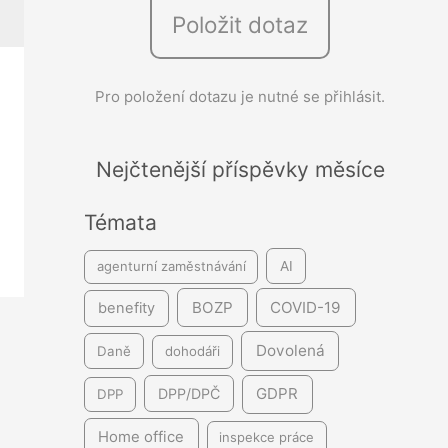
Položit dotaz
e
d
á
Pro položení dotazu je nutné se přihlásit.
v
á
Nejčtenější příspěvky měsíce
n
í
Témata
agenturní zaměstnávání
AI
BOZP
COVID-19
benefity
Dovolená
Daně
dohodáři
GDPR
DPP/DPČ
DPP
Home office
inspekce práce