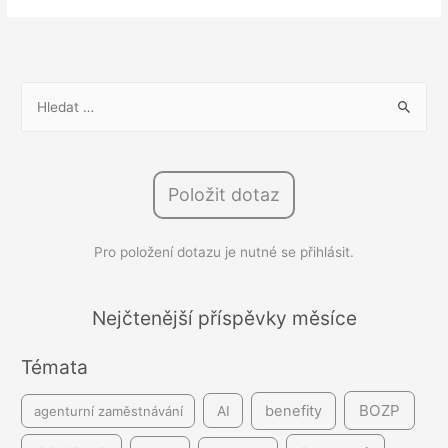
Vrácení
ochranných
pracovních
pomůcek
V
po
y
skončení
h
pracovního
l
poměru
Položit dotaz
e
d
Pro položení dotazu je nutné se přihlásit.
á
v
á
Nejčtenější příspěvky měsíce
n
Témata
í
BOZP
benefity
agenturní zaměstnávání
AI