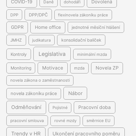
COVID-19
Dovolená
Daně
dohodáři
DPP/DPČ
DPP
flexinovela zákoníku práce
GDPR
Home office
jednotné měsíční hlášení
JMHZ
judikatura
konsolidační balíček
Legislativa
Kontroly
minimální mzda
Motivace
Novela ZP
Monitoring
mzda
novela zákona o zaměstnanosti
Nábor
novela zákoníku práce
Odměňování
Pracovní doba
Pojistné
pracovní smlouva
rovné mzdy
směrnice EU
Trendy v HR
Ukončení pracovního poměru