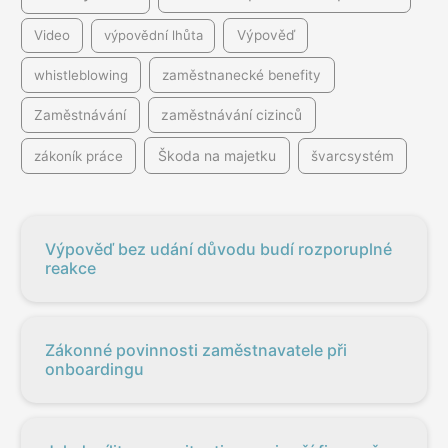
Video
výpovědní lhůta
Výpověď
whistleblowing
zaměstnanecké benefity
Zaměstnávání
zaměstnávání cizinců
Škoda na majetku
zákoník práce
švarcsystém
Výpověď bez udání důvodu budí rozporuplné
reakce
Zákonné povinnosti zaměstnavatele při
onboardingu