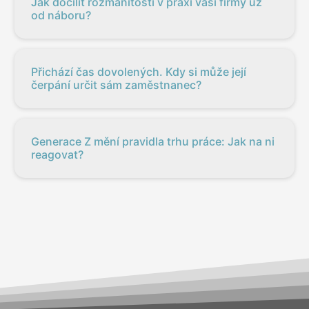
Jak docílit rozmanitosti v praxi vaší firmy už
od náboru?
Přichází čas dovolených. Kdy si může její
čerpání určit sám zaměstnanec?
Generace Z mění pravidla trhu práce: Jak na ni
reagovat?