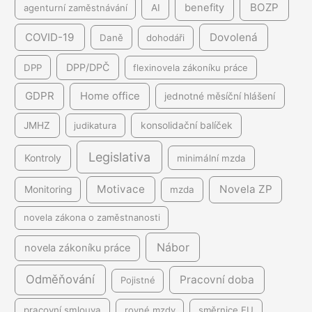
BOZP
benefity
agenturní zaměstnávání
AI
COVID-19
Dovolená
Daně
dohodáři
DPP/DPČ
DPP
flexinovela zákoníku práce
GDPR
Home office
jednotné měsíční hlášení
JMHZ
judikatura
konsolidační balíček
Legislativa
Kontroly
minimální mzda
Motivace
Novela ZP
Monitoring
mzda
novela zákona o zaměstnanosti
Nábor
novela zákoníku práce
Odměňování
Pracovní doba
Pojistné
pracovní smlouva
rovné mzdy
směrnice EU