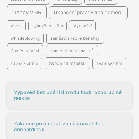
Trendy v HR
Ukončení pracovního poměru
Video
výpovědní lhůta
Výpověď
whistleblowing
zaměstnanecké benefity
Zaměstnávání
zaměstnávání cizinců
Škoda na majetku
zákoník práce
švarcsystém
Výpověď bez udání důvodu budí rozporuplné
reakce
Zákonné povinnosti zaměstnavatele při
onboardingu