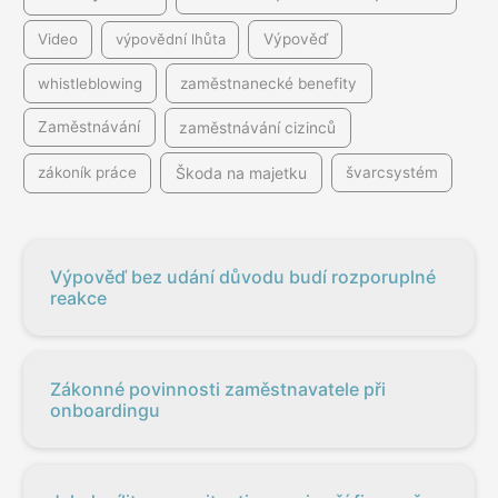
Video
výpovědní lhůta
Výpověď
whistleblowing
zaměstnanecké benefity
Zaměstnávání
zaměstnávání cizinců
Škoda na majetku
zákoník práce
švarcsystém
Výpověď bez udání důvodu budí rozporuplné
reakce
Zákonné povinnosti zaměstnavatele při
onboardingu