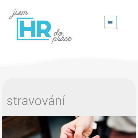
Hlavní
menu
stravování