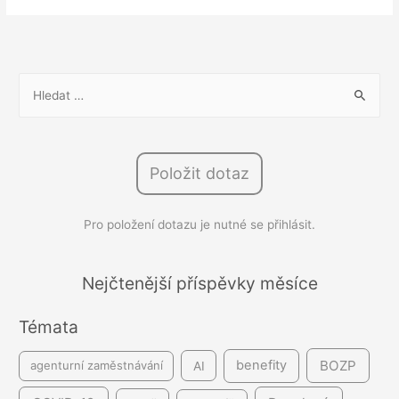
zaměstnancům
stravenky?
Optimální
hodnota
V
letos
y
stoupla
h
na
l
225
Položit dotaz
e
Kč
d
Pro položení dotazu je nutné se přihlásit.
á
v
á
Nejčtenější příspěvky měsíce
n
Témata
í
BOZP
benefity
agenturní zaměstnávání
AI