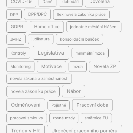
COVID-19
Dovolená
Daně
dohodáři
DPP/DPČ
DPP
flexinovela zákoníku práce
GDPR
Home office
jednotné měsíční hlášení
JMHZ
judikatura
konsolidační balíček
Legislativa
Kontroly
minimální mzda
Motivace
Novela ZP
Monitoring
mzda
novela zákona o zaměstnanosti
Nábor
novela zákoníku práce
Odměňování
Pracovní doba
Pojistné
pracovní smlouva
rovné mzdy
směrnice EU
Trendy v HR
Ukončení pracovního poměru