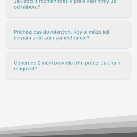
Jak docílit rozmanitosti v praxi vaší firmy už
od náboru?
Přichází čas dovolených. Kdy si může její
čerpání určit sám zaměstnanec?
Generace Z mění pravidla trhu práce: Jak na ni
reagovat?