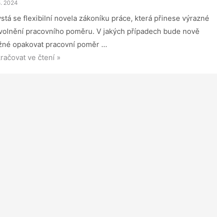
5. 2024
stá se flexibilní novela zákoníku práce, která přinese výrazné
volnění pracovního poměru. V jakých případech bude nově
né opakovat pracovní poměr …
ké
račovat ve čtení »
volnění
covního
ěru:
nese
xinovela
oníku
ce?