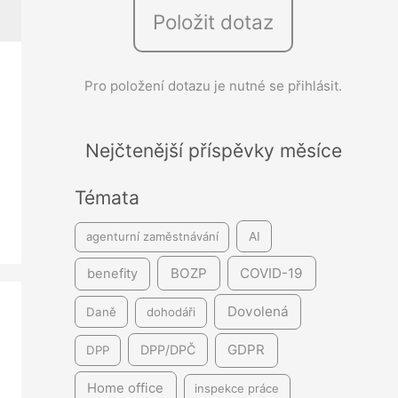
Položit dotaz
e
d
á
Pro položení dotazu je nutné se přihlásit.
v
á
Nejčtenější příspěvky měsíce
n
í
Témata
agenturní zaměstnávání
AI
BOZP
COVID-19
benefity
Dovolená
Daně
dohodáři
GDPR
DPP/DPČ
DPP
Home office
inspekce práce