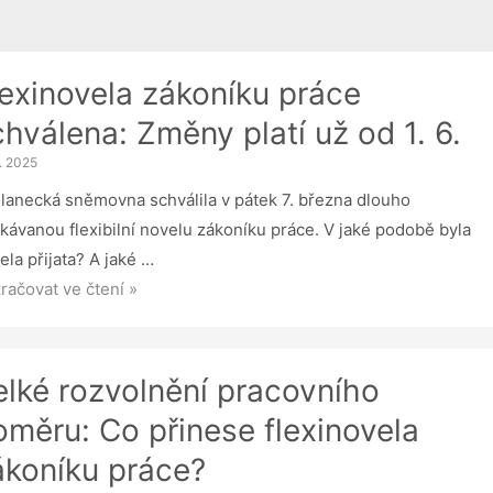
lexinovela zákoníku práce
chválena: Změny platí už od 1. 6.
3. 2025
lanecká sněmovna schválila v pátek 7. března dlouho
kávanou flexibilní novelu zákoníku práce. V jaké podobě byla
ela přijata? A jaké …
xinovela
račovat ve čtení »
oníku
ce
válena:
elké rozvolnění pracovního
ěny
oměru: Co přinese flexinovela
í
ákoníku práce?