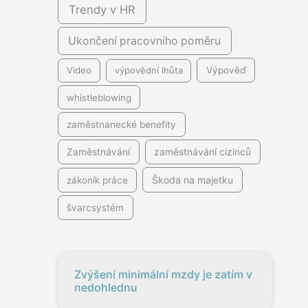
Trendy v HR
Ukončení pracovního poměru
Video
výpovědní lhůta
Výpověď
whistleblowing
zaměstnanecké benefity
Zaměstnávání
zaměstnávání cizinců
Škoda na majetku
zákoník práce
švarcsystém
Zvýšení minimální mzdy je zatím v
nedohlednu