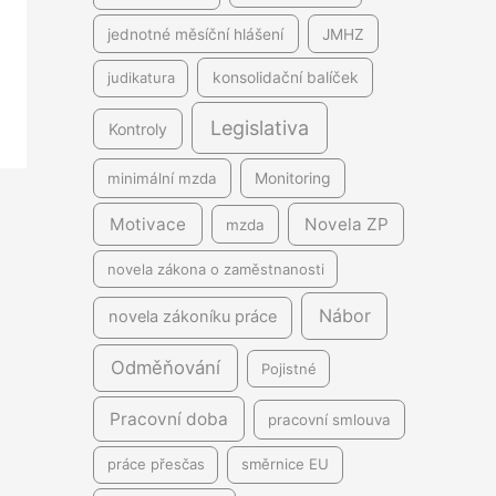
jednotné měsíční hlášení
JMHZ
judikatura
konsolidační balíček
Legislativa
Kontroly
minimální mzda
Monitoring
Motivace
Novela ZP
mzda
novela zákona o zaměstnanosti
Nábor
novela zákoníku práce
Odměňování
Pojistné
Pracovní doba
pracovní smlouva
práce přesčas
směrnice EU