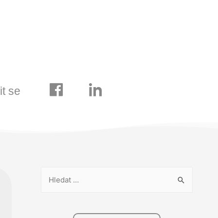
it se
V
y
h
l