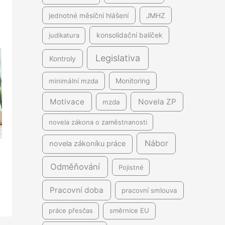
jednotné měsíční hlášení
JMHZ
judikatura
konsolidační balíček
Legislativa
Kontroly
minimální mzda
Monitoring
Motivace
Novela ZP
mzda
novela zákona o zaměstnanosti
Nábor
novela zákoníku práce
Odměňování
Pojistné
Pracovní doba
pracovní smlouva
práce přesčas
směrnice EU