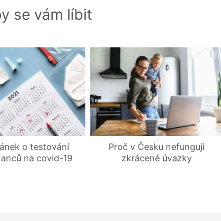
y se vám líbit
lánek o testování
Proč v Česku nefungují
anců na covid-19
zkrácené úvazky