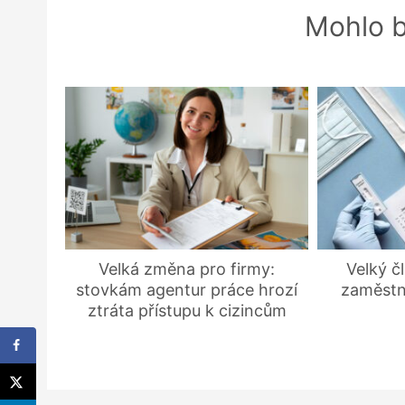
Mohlo b
Velká změna pro firmy:
Velký č
stovkám agentur práce hrozí
zaměstn
ztráta přístupu k cizincům