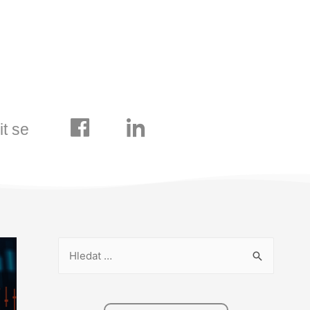
it se
V
y
h
l