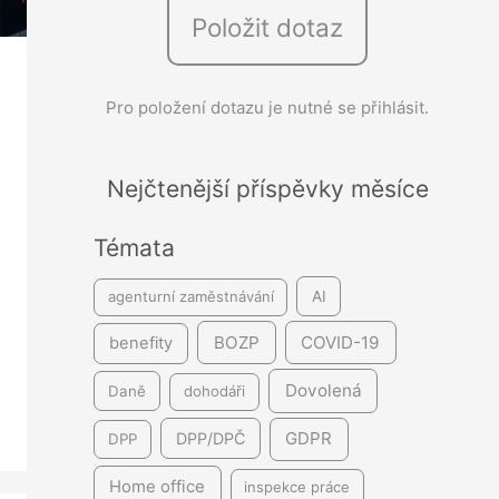
Položit dotaz
e
d
á
Pro položení dotazu je nutné se přihlásit.
v
á
Nejčtenější příspěvky měsíce
n
í
Témata
agenturní zaměstnávání
AI
BOZP
COVID-19
benefity
Dovolená
Daně
dohodáři
GDPR
DPP/DPČ
DPP
Home office
inspekce práce