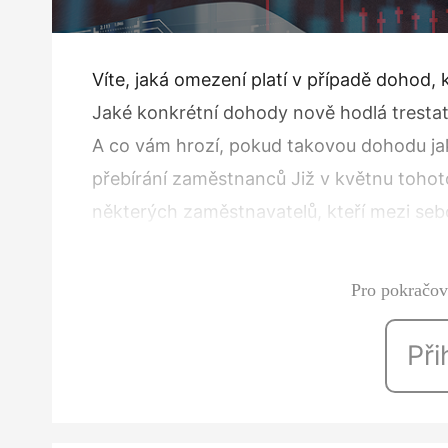
Víte, jaká omezení platí v případě dohod,
Jaké konkrétní dohody nově hodlá trest
A co vám hrozí, pokud takovou dohodu ja
přebírání zaměstnanců Již v květnu toho
některých zaměstnavatelů, kteří mezi se
zaměstnanců a o fixaci odměn. Úřad…
Pro pokračová
Při