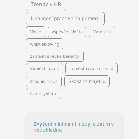
Trendy v HR
Ukončení pracovního poměru
Video
výpovědní lhůta
Výpověď
whistleblowing
zaměstnanecké benefity
Zaměstnávání
zaměstnávání cizinců
Škoda na majetku
zákoník práce
švarcsystém
Zvýšení minimální mzdy je zatím v
nedohlednu