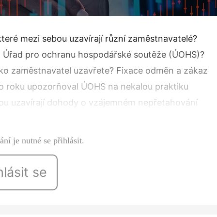
 které mezi sebou uzavírají různí zaměstnavatelé?
at Úřad pro ochranu hospodářské soutěže (ÚOHS)?
ko zaměstnavatel uzavřete? Fixace odměn a zákaz
to roku upozorňoval ÚOHS na nekalou praktiku
bou uzavírají dohody o vzájemném nepřetahování
ní je nutné se přihlásit.
hlásit se