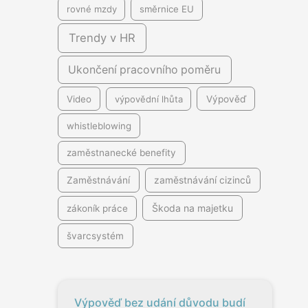
rovné mzdy
směrnice EU
Trendy v HR
Ukončení pracovního poměru
Video
výpovědní lhůta
Výpověď
whistleblowing
zaměstnanecké benefity
Zaměstnávání
zaměstnávání cizinců
Škoda na majetku
zákoník práce
švarcsystém
Výpověď bez udání důvodu budí