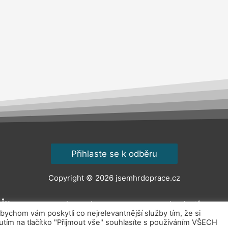
Přihlaste se k odběru
Copyright © 2026
jsemhrdoprace.cz
Obchodní podmínky
Ochrana osobních údajů
Kont
chom vám poskytli co nejrelevantnější služby tím, že si
ím na tlačítko "Přijmout vše" souhlasíte s používáním VŠECH