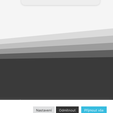
akt
O nás
Nastavení
Odmítnout
Přijmout vše