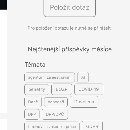
Položit dotaz
e
d
á
Pro položení dotazu je nutné se přihlásit.
v
á
Nejčtenější příspěvky měsíce
n
í
Témata
agenturní zaměstnávání
AI
BOZP
COVID-19
benefity
Dovolená
Daně
dohodáři
DPP/DPČ
DPP
GDPR
flexinovela zákoníku práce