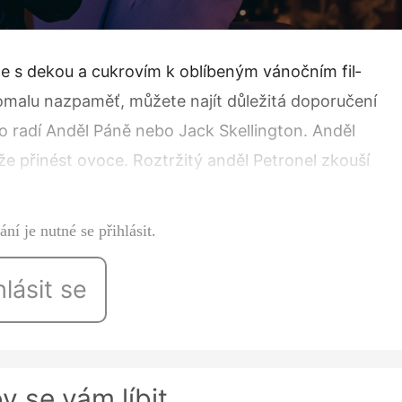
te s dekou a cukrovím k oblíbeným vánočním fil­
pomalu nazpaměť, můžete najít důležitá doporučení
co radí Anděl Páně nebo Jack Skellington. Anděl
e přinést ovoce. Roztržitý anděl Petronel zkouší
ána Boha…
ní je nutné se přihlásit.
hlásit se
y se vám líbit