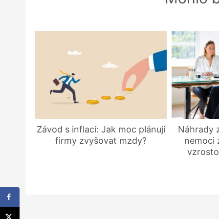
Závod s inflací: Jak moc plánují
Náhrady z
firmy zvyšovat mzdy?
nemoci z
vzrosto