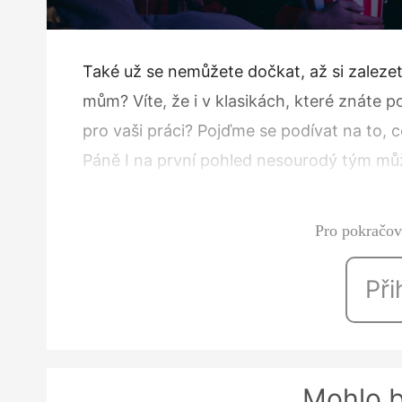
Také už se nemůžete dočkat, až si zaleze
mům? Víte, že i v klasikách, které znáte 
pro vaši práci? Pojďme se podívat na to, 
Páně I na první pohled nesourodý tým můž
na televizních obrazovkách trpělivost P
Pro pokračová
Při
Mohlo b