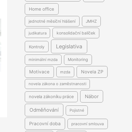
Home office
jednotné měsíční hlášení
JMHZ
judikatura
konsolidační balíček
Legislativa
Kontroly
minimální mzda
Monitoring
Motivace
Novela ZP
mzda
novela zákona o zaměstnanosti
Nábor
novela zákoníku práce
Odměňování
Pojistné
Pracovní doba
pracovní smlouva