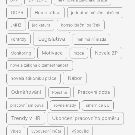
DPP
flexinovela zákoníku práce
GDPR
Home office
jednotné měsíční hlášení
JMHZ
judikatura
konsolidační balíček
Legislativa
Kontroly
minimální mzda
Motivace
Novela ZP
Monitoring
mzda
novela zákona o zaměstnanosti
Nábor
novela zákoníku práce
Odměňování
Pracovní doba
Pojistné
pracovní smlouva
rovné mzdy
směrnice EU
Trendy v HR
Ukončení pracovního poměru
Video
výpovědní lhůta
Výpověď