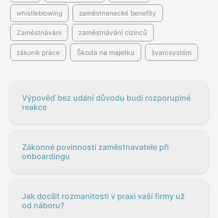
whistleblowing
zaměstnanecké benefity
Zaměstnávání
zaměstnávání cizinců
Škoda na majetku
zákoník práce
švarcsystém
Výpověď bez udání důvodu budí rozporuplné
reakce
Zákonné povinnosti zaměstnavatele při
onboardingu
Jak docílit rozmanitosti v praxi vaší firmy už
od náboru?