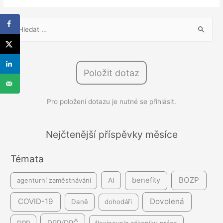
V
y
h
l
Položit dotaz
e
d
Pro položení dotazu je nutné se přihlásit.
á
v
á
Nejčtenější příspěvky měsíce
n
Témata
í
BOZP
benefity
agenturní zaměstnávání
AI
COVID-19
Dovolená
Daně
dohodáři
DPP/DPČ