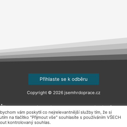
Přihlaste se k odběru
Copyright © 2026
jsemhrdoprace.cz
Obchodní podmínky
Ochrana osobních údajů
Kont
chom vám poskytli co nejrelevantnější služby tím, že si
ím na tlačítko "Přijmout vše" souhlasíte s používáním VŠECH
out kontrolovaný souhlas.