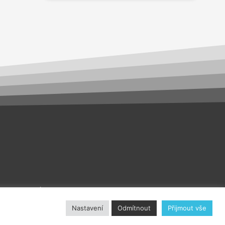
akt
O nás
Nastavení
Odmítnout
Přijmout vše