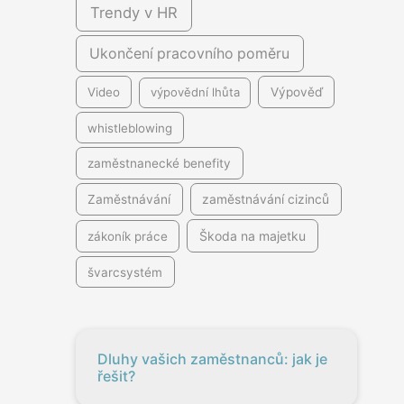
Trendy v HR
Ukončení pracovního poměru
Video
výpovědní lhůta
Výpověď
whistleblowing
zaměstnanecké benefity
Zaměstnávání
zaměstnávání cizinců
Škoda na majetku
zákoník práce
švarcsystém
Dluhy vašich zaměstnanců: jak je
řešit?