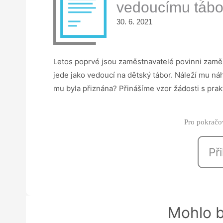
vedoucímu tábor
30. 6. 2021
Letos poprvé jsou zaměstnavatelé povinni zaměs
jede jako vedoucí na dětský tábor. Náleží mu n
mu byla přiznána? Přinášíme vzor žádosti s pr
Pro pokračov
Při
Mohlo b