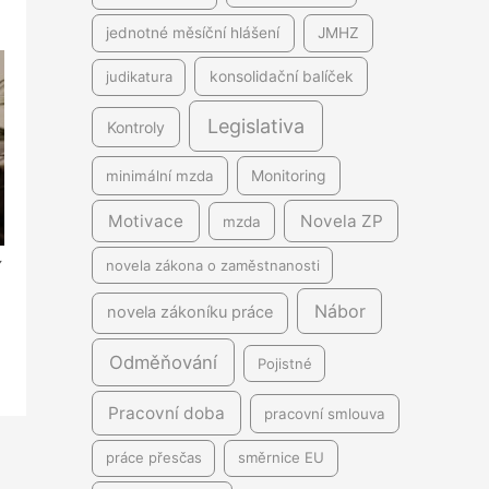
jednotné měsíční hlášení
JMHZ
judikatura
konsolidační balíček
Legislativa
Kontroly
minimální mzda
Monitoring
Motivace
Novela ZP
mzda
novela zákona o zaměstnanosti
í
Nábor
novela zákoníku práce
Odměňování
Pojistné
Pracovní doba
pracovní smlouva
práce přesčas
směrnice EU