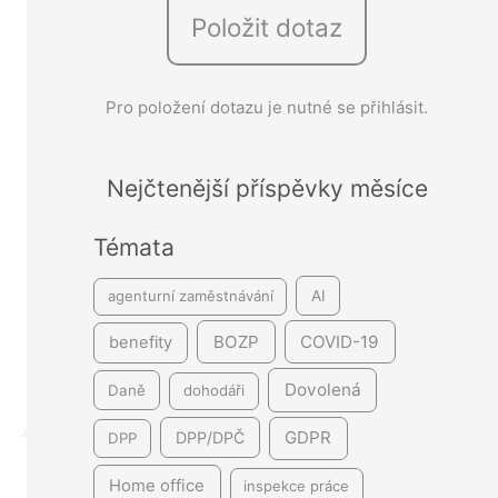
Položit dotaz
e
d
á
Pro položení dotazu je nutné se přihlásit.
v
á
Nejčtenější příspěvky měsíce
n
í
Témata
agenturní zaměstnávání
AI
BOZP
COVID-19
benefity
Dovolená
Daně
dohodáři
GDPR
DPP/DPČ
DPP
Home office
inspekce práce