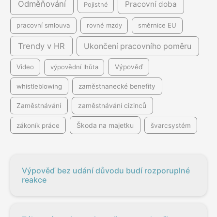
Odměňování
Pracovní doba
Pojistné
pracovní smlouva
rovné mzdy
směrnice EU
Trendy v HR
Ukončení pracovního poměru
Video
výpovědní lhůta
Výpověď
whistleblowing
zaměstnanecké benefity
Zaměstnávání
zaměstnávání cizinců
Škoda na majetku
zákoník práce
švarcsystém
Výpověď bez udání důvodu budí rozporuplné
reakce