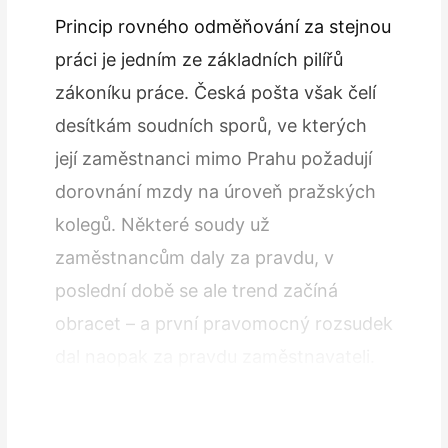
Princip rovného odměňování za stejnou
práci je jedním ze základních pilířů
zákoníku práce. Česká pošta však čelí
desítkám soudních sporů, ve kterých
její zaměstnanci mimo Prahu požadují
dorovnání mzdy na úroveň pražských
kolegů. Některé soudy už
zaměstnancům daly za pravdu, v
poslední době se ale trend začíná
obracet – a první pravomocný rozsudek
dal naopak za pravdu zaměstnavateli.
Celý spor odstartovali dva řidiči z
Moravy,…