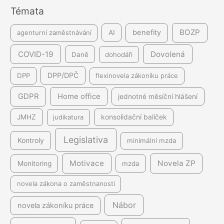
Témata
í
BOZP
benefity
agenturní zaměstnávání
AI
COVID-19
Dovolená
Daně
dohodáři
DPP/DPČ
DPP
flexinovela zákoníku práce
GDPR
Home office
jednotné měsíční hlášení
JMHZ
judikatura
konsolidační balíček
Legislativa
Kontroly
minimální mzda
Motivace
Novela ZP
Monitoring
mzda
novela zákona o zaměstnanosti
Nábor
novela zákoníku práce