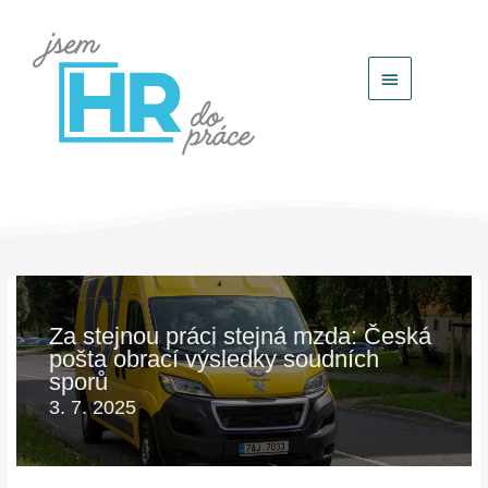
Hlavní
menu
Za stejnou práci stejná mzda: Česká
pošta obrací výsledky soudních
sporů
3. 7. 2025